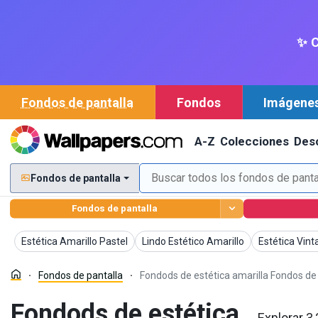
✨ C
Fondos de pantalla
Fondos
Imágene
A-Z
Colecciones
Des
Fondos de pantalla
Fondos de pantalla
Fondos de pantalla
Fondos de pantalla
Fondos de pa
Estética Amarillo Pastel
Lindo Estético Amarillo
Estética Vint
Fondos de pantalla
Fondods de estética amarilla Fondos de
Fondods de estética
Explorar 3