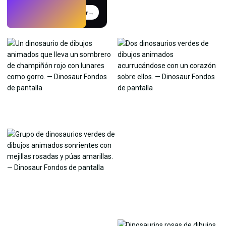
Probar
→
›