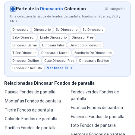
Parte de la
Dinosaurio
Colección
31 categorías
Una colección temática de fondos de pantalla, fondos, imágenes, SVG y
PNG.
Dinosaurs
Dinosaurio
3d Dinosaurio
3d Dinosaurs
Baby Dinosaur
Lindo Dinosaurio
Dinosaur Free
Dinosaur Game
Dinosaur Files
Divertido Dinosaurio
T Rex Dinosaur
Dinosaurio Kawaii
Escritorio De Dinosaurio
Dinosaur Outline
Cute Dinosaur Free
Dinosaurio Estético
Ver todos 31 →
Dinosaurio Realista
Relacionadas Dinosaur Fondos de pantalla
Paisaje Fondos de pantalla
Fondos verdes Fondos de
pantalla
Montañas Fondos de pantalla
Estético Fondos de pantalla
Tierra Fondos de pantalla
Escénico Fondos de pantalla
Colorido Fondos de pantalla
foto Fondos de pantalla
Pacífico Fondos de pantalla
Hermoso Fondos de pantalla