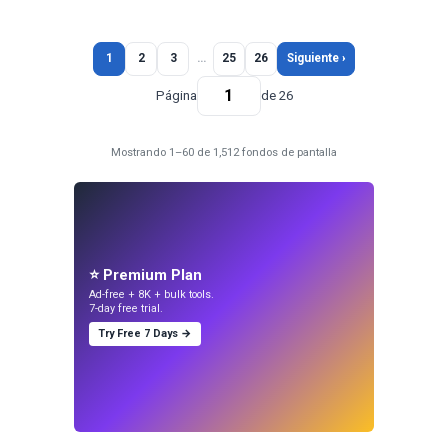
1
2
3
…
25
26
Siguiente ›
Página
de 26
Mostrando 1–60 de 1,512 fondos de pantalla
⭐ Premium Plan
Ad-free + 8K + bulk tools.
7-day free trial.
Try Free 7 Days →