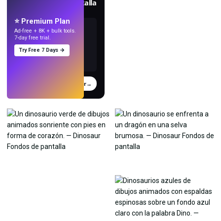
Crea fondos de pantalla
con IA.
⭐ Premium Plan
Ad-free + 8K + bulk tools.
7-day free trial.
Try Free 7 Days →
Probar
→
›