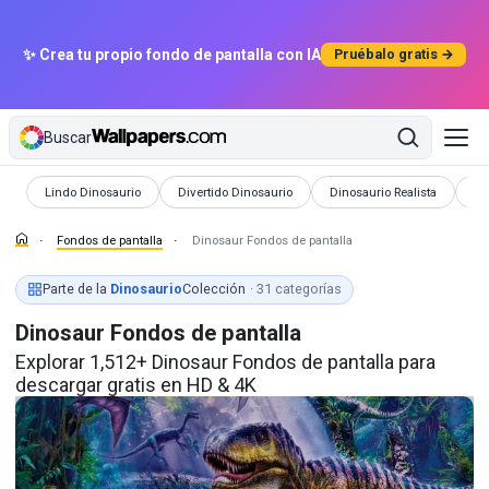
✨ Crea tu propio fondo de pantalla con IA
Pruébalo gratis →
Buscar
Fondos de pantalla
Fondos de pantalla
Fondos de pantalla
Fo
Lindo Dinosaurio
Divertido Dinosaurio
Dinosaurio Realista
El
Fondos de pantalla
Dinosaur Fondos de pantalla
Parte de la
Dinosaurio
Colección
· 31 categorías
Dinosaur Fondos de pantalla
Explorar 1,512+ Dinosaur Fondos de pantalla para
descargar gratis en HD & 4K