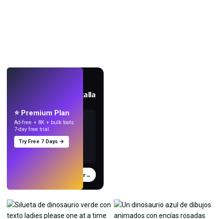
EN VIVO
Crea fondos de pantalla
con IA.
⭐ Premium Plan
Ad-free + 8K + bulk tools.
7-day free trial.
Try Free 7 Days →
Probar
→
›