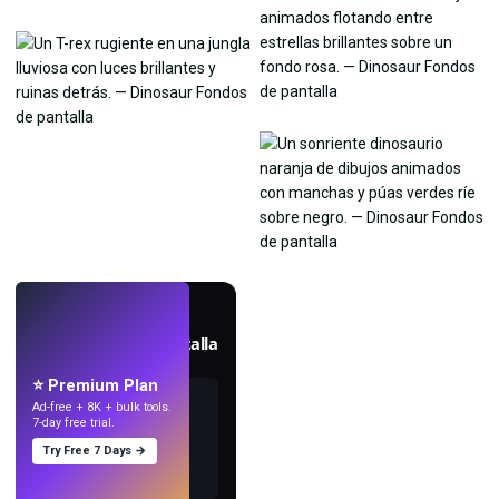
EN VIVO
Crea fondos de pantalla
con IA.
⭐ Premium Plan
Ad-free + 8K + bulk tools.
7-day free trial.
Try Free 7 Days →