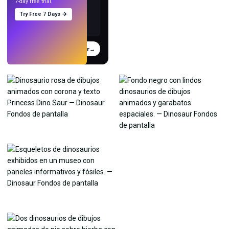
7-day free trial.
Try Free 7 Days →
Probar
→
›