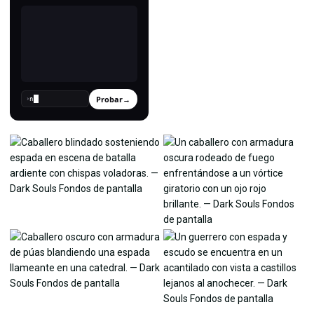
Probar
→
›