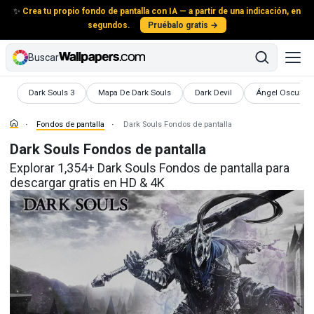
✨
Crea tu propio fondo de pantalla con IA — a partir de una indicación, en
segundos.
Pruébalo gratis →
Buscar
Fondos de pantalla
Fondos de pantalla
Fondos de pantalla
Fondos de panta
Dark Souls 3
Mapa De Dark Souls
Dark Devil
Ángel Oscuro
Fondos de pantalla
Dark Souls Fondos de pantalla
Dark Souls Fondos de pantalla
Explorar 1,354+ Dark Souls Fondos de pantalla para
descargar gratis en HD & 4K