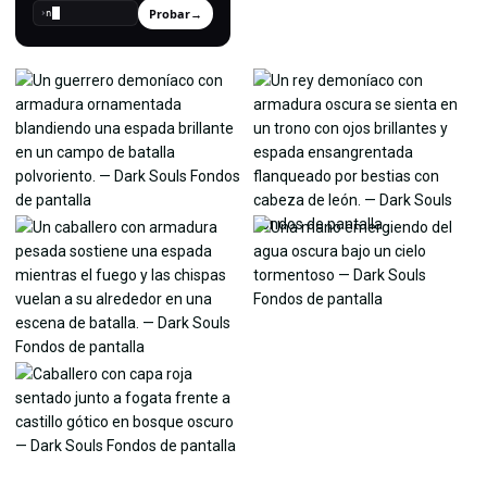
Probar
→
›