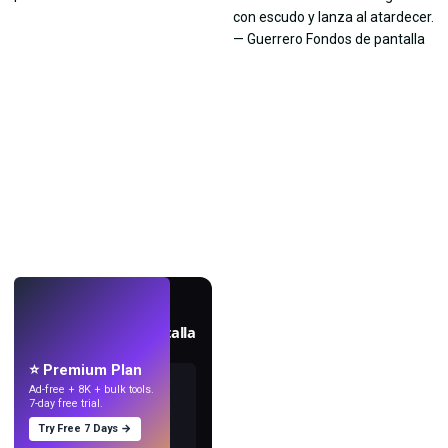
EN VIVO
Crea fondos de pantalla
con IA.
⭐ Premium Plan
Ad-free + 8K + bulk tools.
7-day free trial.
Try Free 7 Days →