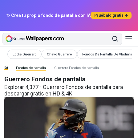
✨ Crea tu propio fondo de pantalla con IA
Pruébalo gratis →
Buscar
Fondos de pantalla
Fondos de pantalla
Fondos de pantalla
Eddie Guerrero
Chavo Guerrero
Fondos De Pantalla De Vladimir Gu
Fondos de pantalla
Guerrero Fondos de pantalla
Guerrero Fondos de pantalla
Explorar 4,377+ Guerrero Fondos de pantalla para
descargar gratis en HD & 4K