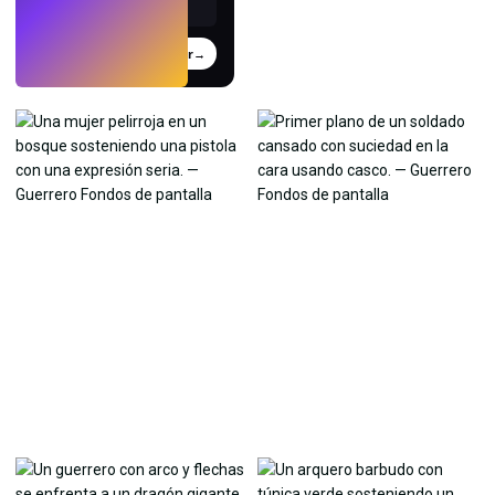
Probar
→
›