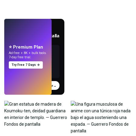
EN VIVO
Crea fondos de pantalla
con IA.
⭐ Premium Plan
Ad-free + 8K + bulk tools.
7-day free trial.
Try Free 7 Days →
Probar
→
›