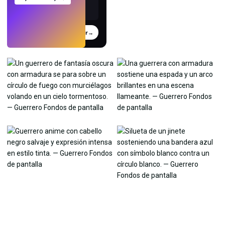
Probar
→
›