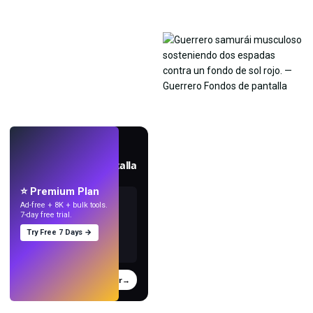
EN VIVO
Crea fondos de pantalla
con IA.
⭐ Premium Plan
Ad-free + 8K + bulk tools.
7-day free trial.
Try Free 7 Days →
Probar
→
›