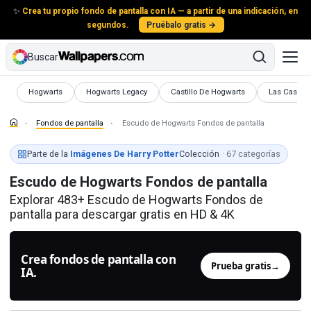
✨
Crea tu propio fondo de pantalla con IA — a partir de una indicación, en
segundos.
Pruébalo gratis →
Buscar
Fondos de pantalla
Fondos de pantalla
Fondos de pantalla
Fondos de p
Hogwarts
Hogwarts Legacy
Castillo De Hogwarts
Las Casas 
Fondos de pantalla
Escudo de Hogwarts Fondos de pantalla
Parte de la
Imágenes De Harry Potter
Colección
· 67 categorías
Escudo de Hogwarts Fondos de pantalla
Explorar 483+ Escudo de Hogwarts Fondos de
pantalla para descargar gratis en HD & 4K
Crea fondos de pantalla con
Prueba gratis
→
IA.