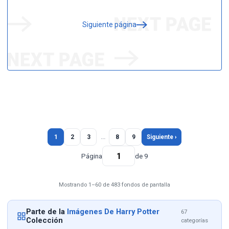
Siguiente página
1
2
3
…
8
9
Siguiente ›
Página
de 9
Mostrando 1–60 de 483 fondos de pantalla
Parte de la
Imágenes De Harry Potter
67
Colección
categorías