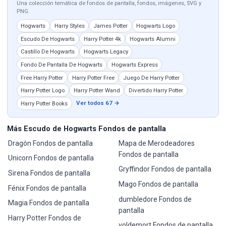
Una colección temática de fondos de pantalla, fondos, imágenes, SVG y
PNG.
Hogwarts
Harry Styles
James Potter
Hogwarts Logo
Escudo De Hogwarts
Harry Potter 4k
Hogwarts Alumni
Castillo De Hogwarts
Hogwarts Legacy
Fondo De Pantalla De Hogwarts
Hogwarts Express
Free Harry Potter
Harry Potter Free
Juego De Harry Potter
Harry Potter Logo
Harry Potter Wand
Divertido Harry Potter
Ver todos 67 →
Harry Potter Books
Más Escudo de Hogwarts Fondos de pantalla
Dragón Fondos de pantalla
Mapa de Merodeadores
Fondos de pantalla
Unicorn Fondos de pantalla
Gryffindor Fondos de pantalla
Sirena Fondos de pantalla
Mago Fondos de pantalla
Fénix Fondos de pantalla
dumbledore Fondos de
Magia Fondos de pantalla
pantalla
Harry Potter Fondos de
voldemort Fondos de pantalla