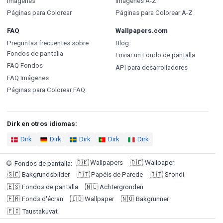
Imágenes
Imágenes A-Z
Páginas para Colorear
Páginas para Colorear A-Z
FAQ
Wallpapers.com
Preguntas frecuentes sobre
Blog
Fondos de pantalla
Enviar un Fondo de pantalla
FAQ Fondos
API para desarrolladores
FAQ Imágenes
Páginas para Colorear FAQ
Dirk en otros idiomas:
Dirk
Dirk
Dirk
Dirk
Dirk
🇩🇰
Wallpapers
🇩🇪
Wallpaper
🌐
Fondos de pantalla
:
🇸🇪
Bakgrundsbilder
🇵🇹
Papéis de Parede
🇮🇹
Sfondi
🇪🇸
Fondos de pantalla
🇳🇱
Achtergronden
🇫🇷
Fonds d'écran
🇮🇩
Wallpaper
🇳🇴
Bakgrunner
🇫🇮
Taustakuvat