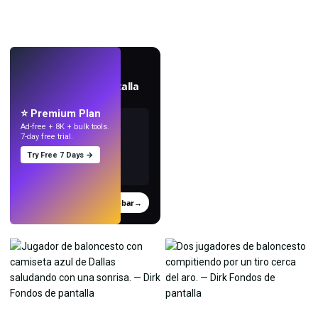
EN VIVO
Crea fondos de pantalla
con IA.
⭐ Premium Plan
Ad-free + 8K + bulk tools.
7-day free trial.
Try Free 7 Days →
Probar
→
›