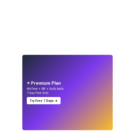
⭐ Premium Plan
Ad-free + 8K + bulk tools.
7-day free trial.
Try Free 7 Days →