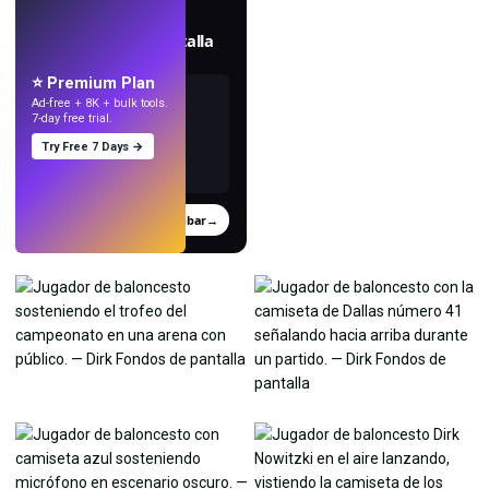
EN VIVO
Crea fondos de pantalla
con IA.
⭐ Premium Plan
Ad-free + 8K + bulk tools.
7-day free trial.
Try Free 7 Days →
Probar
→
›