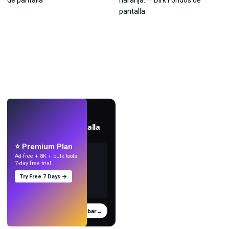
EN VIVO
Crea fondos de pantalla
con IA.
⭐ Premium Plan
Ad-free + 8K + bulk tools.
7-day free trial.
Try Free 7 Days →
Probar
→
›