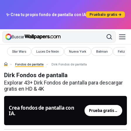
✨ Crea tu propio fondo de pantalla con IA
Pruébalo gratis →
Buscar
Fondos de pantalla
Fondos de pantalla
Fondos de pantalla
Fondos de pantalla
Fondos d
Star Wars
Luces De Neón
Nueva York
Batman
Feliz
Fondos de pantalla
Dirk Fondos de pantalla
Dirk Fondos de pantalla
Explorar 43+ Dirk Fondos de pantalla para descargar
gratis en HD & 4K
Crea fondos de pantalla con
Prueba gratis
→
IA.