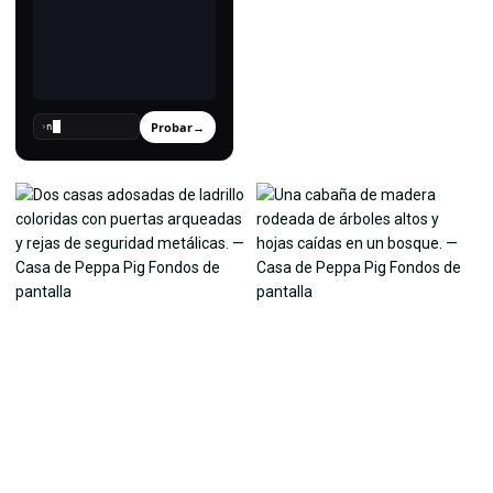
Probar
→
›