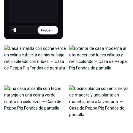
Probar
→
›