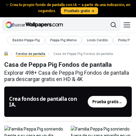
✨
Crea tu propio fondo de pantalla con IA — a partir de una indicación, en
segundos.
Pruébalo gratis →
Buscar
Fondos de pantalla
Fondos de pantalla
Fondos de pantalla
Fondos de p
Baddie Peppa Pig
Peppa Pig Meme
Lindo Cerdito
Porky Pig
Fondos de pantalla
Casa de Peppa Pig Fondos de pantalla
Casa de Peppa Pig Fondos de pantalla
Explorar 498+ Casa de Peppa Pig Fondos de pantalla
para descargar gratis en HD & 4K
Crea fondos de pantalla con
Prueba gratis
→
IA.