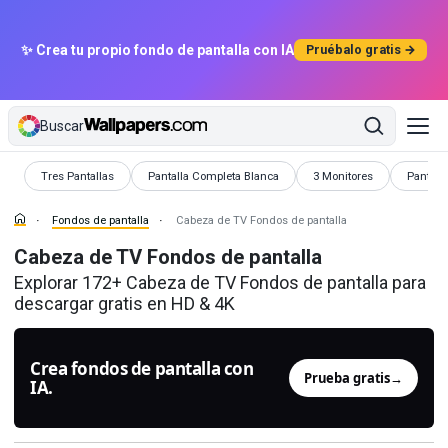
✨ Crea tu propio fondo de pantalla con IA
Pruébalo gratis →
Buscar
Fondos de pantalla
Fondos de pantalla
Fondos de pantalla
Fondos 
Tres Pantallas
Pantalla Completa Blanca
3 Monitores
Pantall
Fondos de pantalla
Cabeza de TV Fondos de pantalla
Cabeza de TV Fondos de pantalla
Explorar 172+ Cabeza de TV Fondos de pantalla para
descargar gratis en HD & 4K
Crea fondos de pantalla con
Prueba gratis
→
IA.