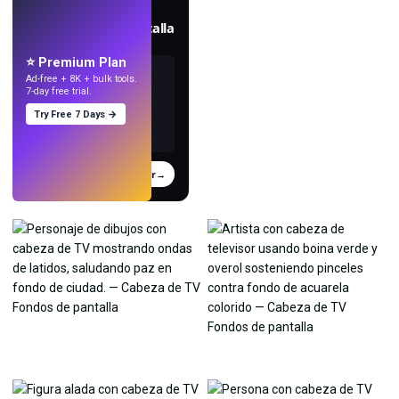
EN VIVO
Crea fondos de pantalla
con IA.
⭐ Premium Plan
Ad-free + 8K + bulk tools.
7-day free trial.
Try Free 7 Days →
Probar
→
›