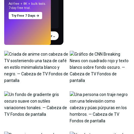
Ad-free + 8K + bulk tools.
7-day free trial.
Try Free 7 Days →
Probar
→
›