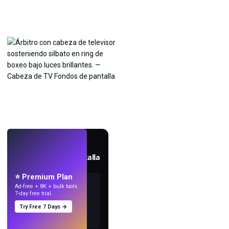
EN VIVO
Crea fondos de pantalla
con IA.
⭐ Premium Plan
Ad-free + 8K + bulk tools.
7-day free trial.
Try Free 7 Days →