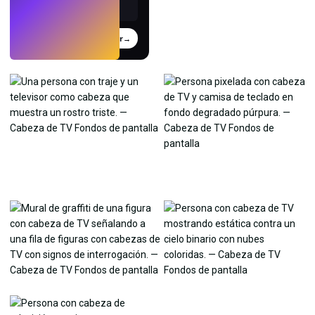
Probar
→
›