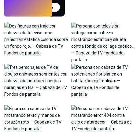
Probar
→
›