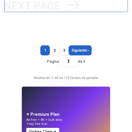
1
2
3
Siguiente ›
Página
de 3
Mostrando 1–60 de 172 fondos de pantalla
⭐ Premium Plan
Ad-free + 8K + bulk tools.
7-day free trial.
Try Free 7 Days →