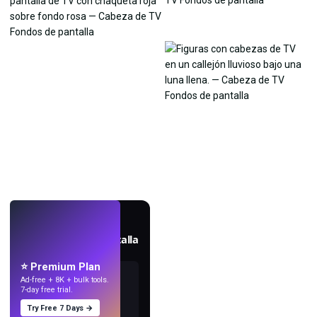
EN VIVO
Crea fondos de pantalla
con IA.
⭐ Premium Plan
Ad-free + 8K + bulk tools.
7-day free trial.
Try Free 7 Days →