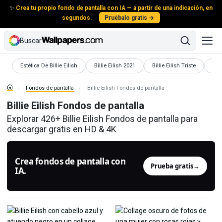
✨
Crea tu propio fondo de pantalla con IA — a partir de una indicación, en
segundos.
Pruébalo gratis →
Buscar
Fondos de pantalla
Fondos de pantalla
Fondos de pantalla
Fon
Estética De Billie Eilish
Billie Eilish 2021
Billie Eilish Triste
Bill
Fondos de pantalla
Billie Eilish Fondos de pantalla
Billie Eilish Fondos de pantalla
Explorar 426+ Billie Eilish Fondos de pantalla para
descargar gratis en HD & 4K
Crea fondos de pantalla con
Prueba gratis
→
IA.