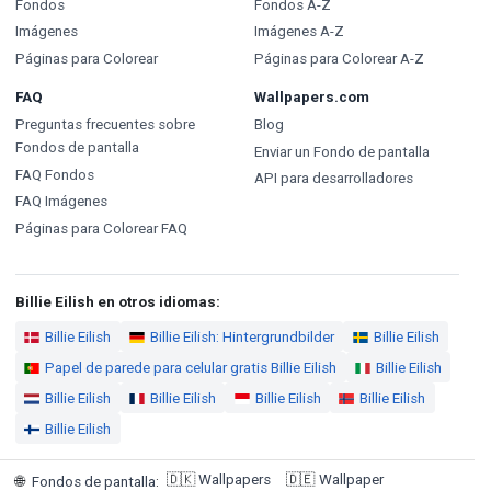
Fondos
Fondos A-Z
Imágenes
Imágenes A-Z
Páginas para Colorear
Páginas para Colorear A-Z
FAQ
Wallpapers.com
Preguntas frecuentes sobre
Blog
Fondos de pantalla
Enviar un Fondo de pantalla
FAQ Fondos
API para desarrolladores
FAQ Imágenes
Páginas para Colorear FAQ
Billie Eilish en otros idiomas:
Billie Eilish
Billie Eilish: Hintergrundbilder
Billie Eilish
Papel de parede para celular gratis Billie Eilish
Billie Eilish
Billie Eilish
Billie Eilish
Billie Eilish
Billie Eilish
Billie Eilish
🇩🇰
Wallpapers
🇩🇪
Wallpaper
🌐
Fondos de pantalla
: