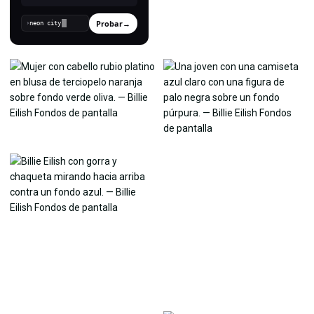
Probar
→
›