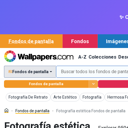
✨ C
Fondos de pantalla
Fondos
Imágene
A-Z
Colecciones
Des
Fondos de pantalla
Fondos de pantalla
Fondos de pantalla
Fondos de pantalla
Fondos de pantalla
Fondos de p
Fotografía De Retrato
Arte Estético
Fotografía
Hermosa Fo
Fondos de pantalla
Fotografía estética Fondos de pantalla
Fotografía estética
Explorar 950