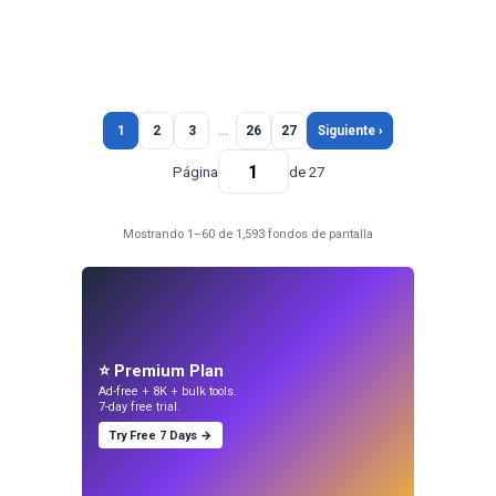
1
2
3
…
26
27
Siguiente ›
Página
de 27
Mostrando 1–60 de 1,593 fondos de pantalla
⭐ Premium Plan
Ad-free + 8K + bulk tools.
7-day free trial.
Try Free 7 Days →