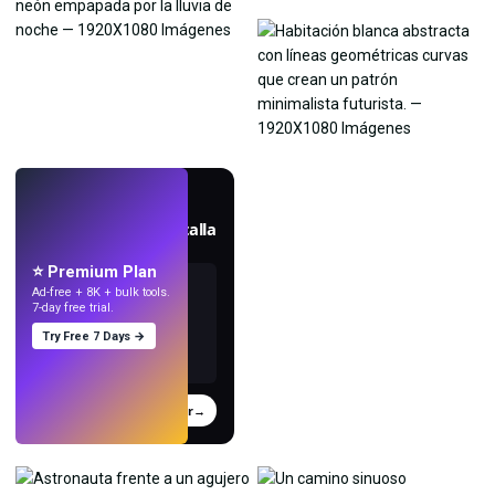
EN VIVO
Crea fondos de pantalla
con IA.
⭐ Premium Plan
Ad-free + 8K + bulk tools.
7-day free trial.
Try Free 7 Days →
Probar
→
›