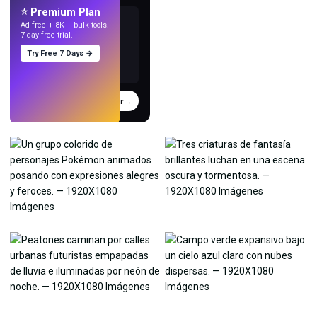
⭐ Premium Plan
Ad-free + 8K + bulk tools.
7-day free trial.
Try Free 7 Days →
Probar
→
›