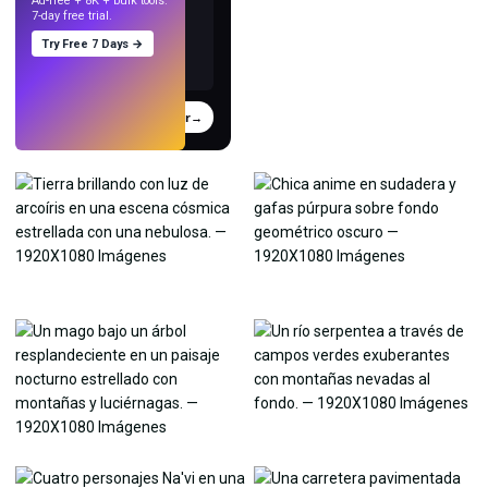
Ad-free + 8K + bulk tools.
7-day free trial.
Try Free 7 Days →
Probar
→
›