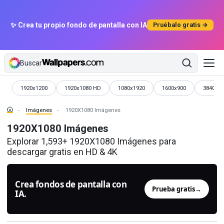
✨ Crea tu propio fondo de pantalla con IA
Pruébalo gratis →
Buscar
Imágenes
Imágenes
Imágenes
Imágenes
Imágen
1920x1200
1920x1080 HD
1080x1920
1600x900
3840x1
Imágenes
1920X1080 Imágenes
1920X1080 Imágenes
Explorar 1,593+ 1920X1080 Imágenes para
descargar gratis en HD & 4K
Crea fondos de pantalla con
Prueba gratis
→
IA.