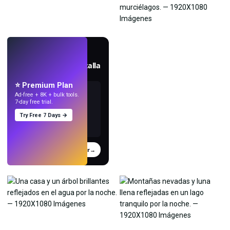
EN VIVO
Crea fondos de pantalla
con IA.
⭐ Premium Plan
Ad-free + 8K + bulk tools.
7-day free trial.
Try Free 7 Days →
Probar
→
›