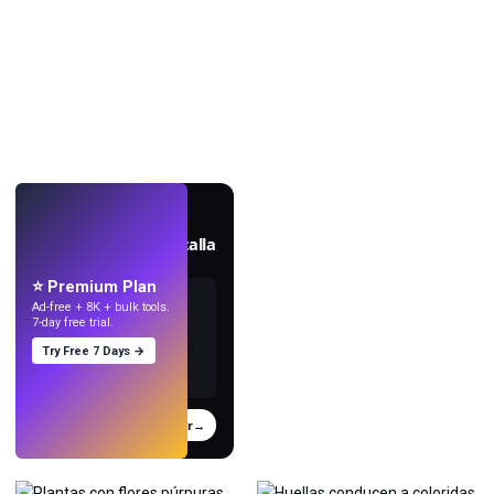
EN VIVO
Crea fondos de pantalla
con IA.
⭐ Premium Plan
Ad-free + 8K + bulk tools.
7-day free trial.
Try Free 7 Days →
Probar
→
›