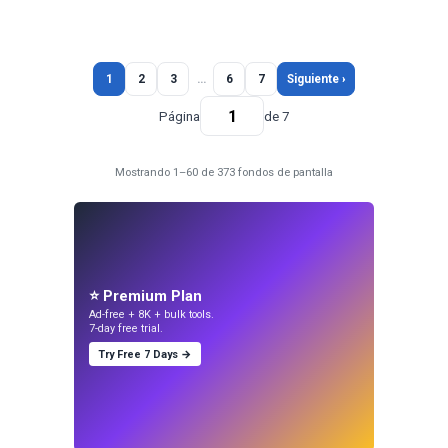
1
2
3
…
6
7
Siguiente ›
Página
de 7
Mostrando 1–60 de 373 fondos de pantalla
⭐ Premium Plan
Ad-free + 8K + bulk tools.
7-day free trial.
Try Free 7 Days →