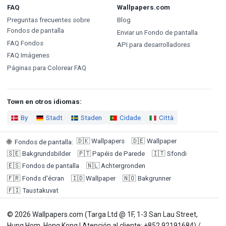
FAQ
Wallpapers.com
Preguntas frecuentes sobre
Blog
Fondos de pantalla
Enviar un Fondo de pantalla
FAQ Fondos
API para desarrolladores
FAQ Imágenes
Páginas para Colorear FAQ
Town en otros idiomas:
By
Stadt
Staden
Cidade
Città
🇩🇰
Wallpapers
🇩🇪
Wallpaper
🌐
Fondos de pantalla
:
🇸🇪
Bakgrundsbilder
🇵🇹
Papéis de Parede
🇮🇹
Sfondi
🇪🇸
Fondos de pantalla
🇳🇱
Achtergronden
🇫🇷
Fonds d'écran
🇮🇩
Wallpaper
🇳🇴
Bakgrunner
🇫🇮
Taustakuvat
© 2026 Wallpapers.com (Targa Ltd @ 1F, 1-3 San Lau Street,
Hung Hom, Hong Kong | Atención al cliente: +852 92191684) /