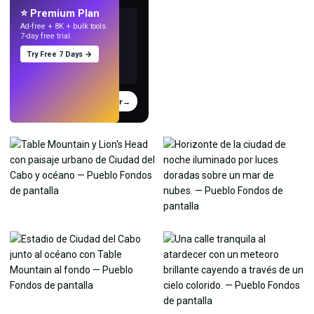
⭐ Premium Plan
Ad-free + 8K + bulk tools.
7-day free trial.
Try Free 7 Days →
Probar
→
›