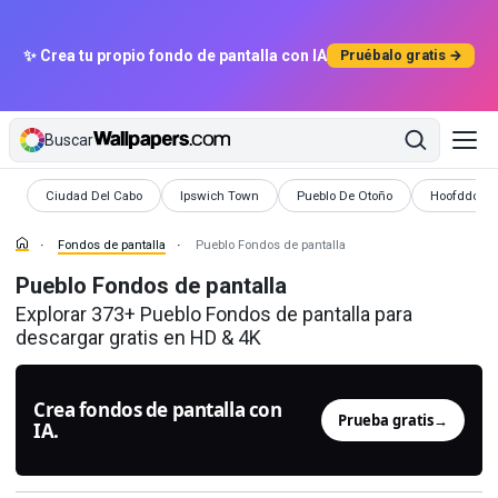
✨ Crea tu propio fondo de pantalla con IA
Pruébalo gratis →
Buscar
Fondos de pantalla
Fondos de pantalla
Fondos de pantalla
Fondos de p
Ciudad Del Cabo
Ipswich Town
Pueblo De Otoño
Hoofddorp
Fondos de pantalla
Pueblo Fondos de pantalla
Pueblo Fondos de pantalla
Explorar 373+ Pueblo Fondos de pantalla para
descargar gratis en HD & 4K
Crea fondos de pantalla con
Prueba gratis
→
IA.