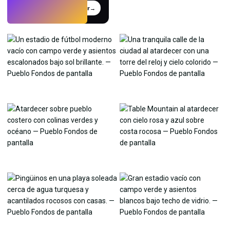
Probar
→
›