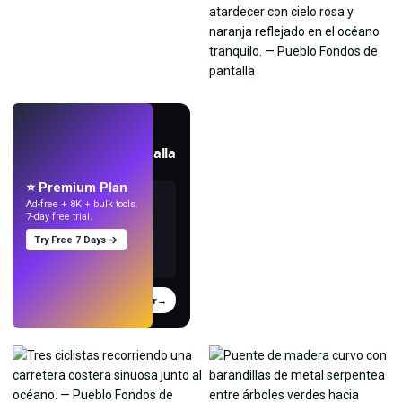
EN VIVO
Crea fondos de pantalla
con IA.
⭐ Premium Plan
Ad-free + 8K + bulk tools.
7-day free trial.
Try Free 7 Days →
Probar
→
›