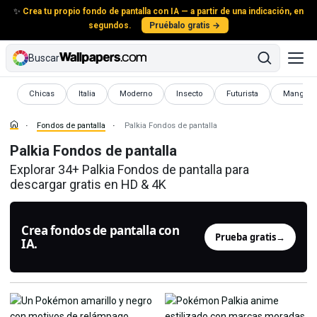
✨
Crea tu propio fondo de pantalla con IA — a partir de una indicación, en
segundos.
Pruébalo gratis →
Buscar
Fondos de pantalla
Fondos de pantalla
Fondos de pantalla
Fondos de pantalla
Fondos de pantalla
Fondos de
Chicas
Italia
Moderno
Insecto
Futurista
Manga
Fondos de pantalla
Palkia Fondos de pantalla
Palkia Fondos de pantalla
Explorar 34+ Palkia Fondos de pantalla para
descargar gratis en HD & 4K
Crea fondos de pantalla con
Prueba gratis
→
IA.