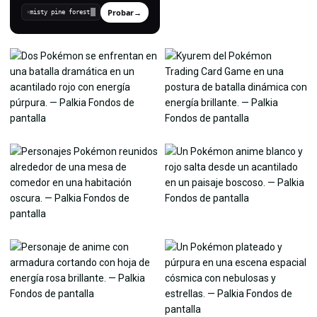
Probar
→
›