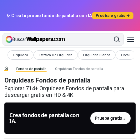
✨ Crea tu propio fondo de pantalla con IA
Pruébalo gratis →
Buscar
Fondos de pantalla
Fondos de pantalla
Fondos de pantalla
Fondos de p
Orquídea
Estética De Orquídea
Orquídea Blanca
Floral
Fondos de pantalla
Orquídeas Fondos de pantalla
Orquídeas Fondos de pantalla
Explorar 714+ Orquídeas Fondos de pantalla para
descargar gratis en HD & 4K
Crea fondos de pantalla con
Prueba gratis
→
IA.