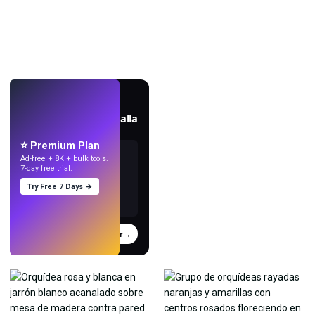
EN VIVO
Crea fondos de pantalla
con IA.
⭐ Premium Plan
Ad-free + 8K + bulk tools.
7-day free trial.
Try Free 7 Days →
Probar
→
›