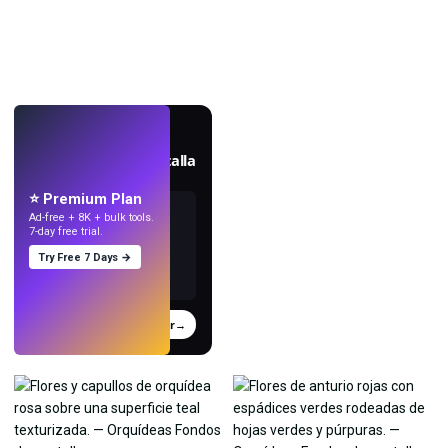
EN VIVO
Crea fondos de pantalla
con IA.
⭐ Premium Plan
Ad-free + 8K + bulk tools.
7-day free trial.
Try Free 7 Days →
Probar
→
›