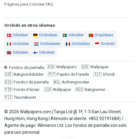
Páginas para Colorear FAQ
Orchids en otros idiomas:
Orkideer
Orchideen
Orkidéer
Orquídeas
Orchidee
Orchideeën
Orchidées
Orchids
Orkideer
Orkideat
🇩🇰
Wallpapers
🇩🇪
Wallpaper
🌐
Fondos de pantalla
:
🇸🇪
Bakgrundsbilder
🇵🇹
Papéis de Parede
🇮🇹
Sfondi
🇪🇸
Fondos de pantalla
🇳🇱
Achtergronden
🇫🇷
Fonds d'écran
🇮🇩
Wallpaper
🇳🇴
Bakgrunner
🇫🇮
Taustakuvat
© 2026 Wallpapers.com (Targa Ltd @ 1F, 1-3 San Lau Street,
Hung Hom, Hong Kong | Atención al cliente: +852 92191684) /
Agente de pago: Winneroo Ltd. Los fondos de pantalla son solo
para uso personal.