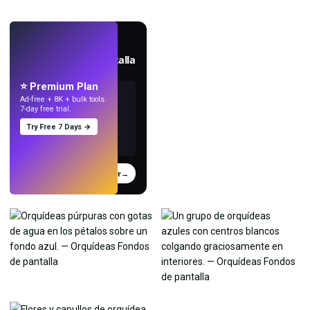
EN VIVO
Crea fondos de pantalla
con IA.
⭐ Premium Plan
Ad-free + 8K + bulk tools.
7-day free trial.
Try Free 7 Days →
Probar
→
›