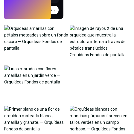
Probar
→
›