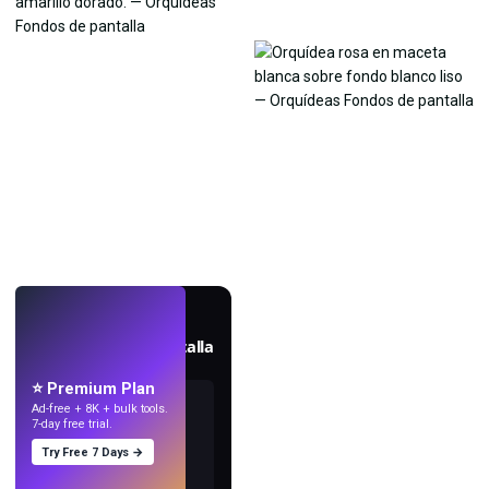
EN VIVO
Crea fondos de pantalla
con IA.
⭐ Premium Plan
Ad-free + 8K + bulk tools.
7-day free trial.
Try Free 7 Days →