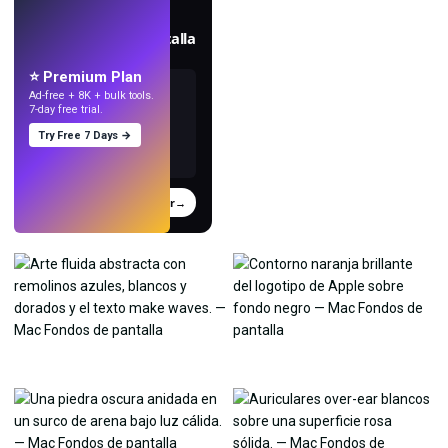
EN VIVO
Crea fondos de pantalla
con IA.
⭐ Premium Plan
Ad-free + 8K + bulk tools.
7-day free trial.
Try Free 7 Days →
Probar
→
›