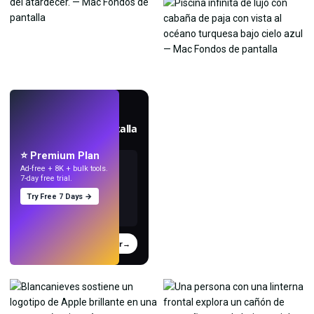
EN VIVO
Crea fondos de pantalla
con IA.
⭐ Premium Plan
Ad-free + 8K + bulk tools.
7-day free trial.
Try Free 7 Days →
Probar
→
›