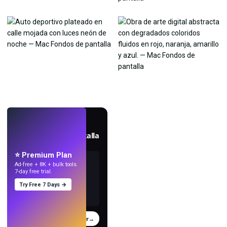
EN VIVO
Crea fondos de pantalla
con IA.
⭐ Premium Plan
Ad-free + 8K + bulk tools.
7-day free trial.
Try Free 7 Days →
Probar
→
›