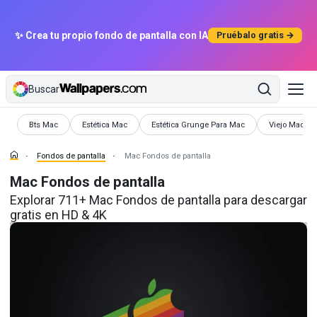
✨ Crea tu propio fondo de pantalla con IA
Pruébalo gratis →
Buscar
Fondos de pantalla
Fondos de pantalla
Fondos de pantalla
Fondos de pa
Bts Mac
Estética Mac
Estética Grunge Para Mac
Viejo Mac
Fondos de pantalla
Mac Fondos de pantalla
Mac Fondos de pantalla
Explorar 711+ Mac Fondos de pantalla para descargar
gratis en HD & 4K