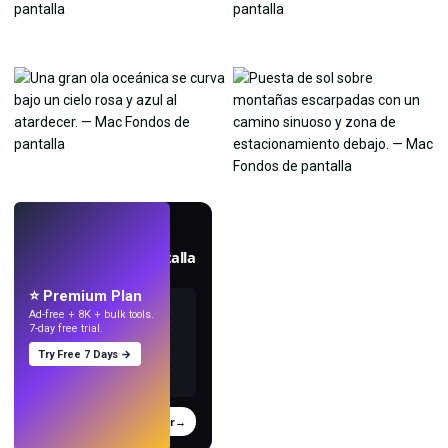
EN VIVO
Crea fondos de pantalla
con IA.
⭐ Premium Plan
Ad-free + 8K + bulk tools.
7-day free trial.
Try Free 7 Days →
Probar
→
›