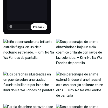
Probar
→
›