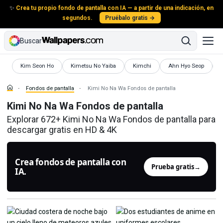
✨
Crea tu propio fondo de pantalla con IA — a partir de una indicación, en
segundos.
Pruébalo gratis →
Buscar
Fondos de pantalla
Fondos de pantalla
Fondos de pantalla
Fondos de pantalla
Kim Seon Ho
Kimetsu No Yaiba
Kimchi
Ahn Hyo Seop
Fondos de pantalla
Kimi No Na Wa Fondos de pantalla
Kimi No Na Wa Fondos de pantalla
Explorar 672+ Kimi No Na Wa Fondos de pantalla para
descargar gratis en HD & 4K
Crea fondos de pantalla con
Prueba gratis
→
IA.