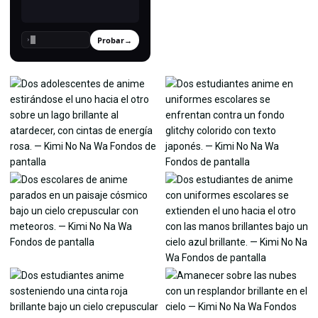
Probar
→
›