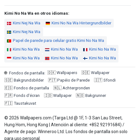
Kimi No Na Wa en otros idiomas:
Kimi Nej Na Wa
Kimi No Na Wa Hintergrundbilder
Kimi Nej Na Wa
Papel de parede para celular gratis Kimi No Na Wa
Kimi No Na Wa
Kimi No Na Wa
Kimi No Na Wa
Kimi No Na Wa
Kimi No Na Wa
Kimi No Na Wa
🇩🇰
Wallpapers
🇩🇪
Wallpaper
🌐
Fondos de pantalla
:
🇸🇪
Bakgrundsbilder
🇵🇹
Papéis de Parede
🇮🇹
Sfondi
🇪🇸
Fondos de pantalla
🇳🇱
Achtergronden
🇫🇷
Fonds d'écran
🇮🇩
Wallpaper
🇳🇴
Bakgrunner
🇫🇮
Taustakuvat
© 2026 Wallpapers.com (Targa Ltd @ 1F, 1-3 San Lau Street,
Hung Hom, Hong Kong | Atención al cliente: +852 92191684) /
Agente de pago: Winneroo Ltd. Los fondos de pantalla son solo
para uso personal.