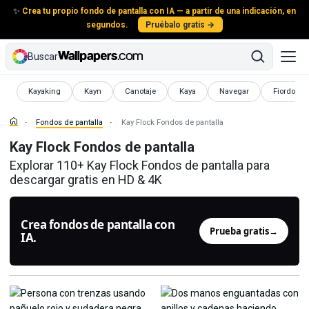
✨
Crea tu propio fondo de pantalla con IA — a partir de una indicación, en
segundos.
Pruébalo gratis →
Buscar
Fondos de pantalla
Fondos de pantalla
Fondos de pantalla
Fondos de pantalla
Fondos de pantalla
Fondos de
Kayaking
Kayn
Canotaje
Kaya
Navegar
Fiordo
Fondos de pantalla
Kay Flock Fondos de pantalla
Kay Flock Fondos de pantalla
Explorar 110+ Kay Flock Fondos de pantalla para
descargar gratis en HD & 4K
Crea fondos de pantalla con
Prueba gratis
→
IA.