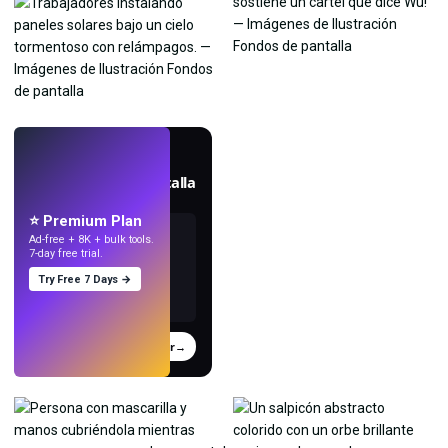
EN VIVO
Crea fondos de pantalla
con IA.
⭐ Premium Plan
Ad-free + 8K + bulk tools.
7-day free trial.
Try Free 7 Days →
Probar
→
›