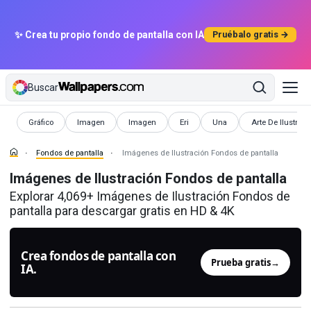
✨ Crea tu propio fondo de pantalla con IA
Pruébalo gratis →
Buscar
Fondos de pantalla
Fondos de pantalla
Fondos de pantalla
Fondos de pantalla
Fondos de pantalla
Fondos de pantal
Gráfico
Imagen
Imagen
Eri
Una
Arte De Ilustraci
Fondos de pantalla
Imágenes de Ilustración Fondos de pantalla
Imágenes de Ilustración Fondos de pantalla
Explorar 4,069+ Imágenes de Ilustración Fondos de
pantalla para descargar gratis en HD & 4K
Crea fondos de pantalla con
Prueba gratis
→
IA.