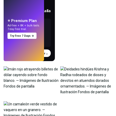
EN VIVO
Crea fondos de pantalla
con IA.
⭐ Premium Plan
Ad-free + 8K + bulk tools.
7-day free trial.
Try Free 7 Days →
Probar
→
›