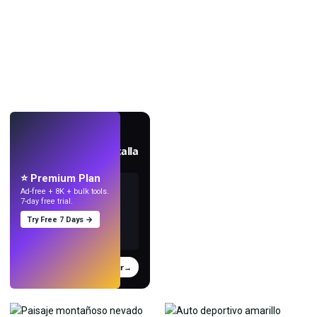
EN VIVO
Crea fondos de pantalla
con IA.
⭐ Premium Plan
Ad-free + 8K + bulk tools.
7-day free trial.
Try Free 7 Days →
Probar
→
›