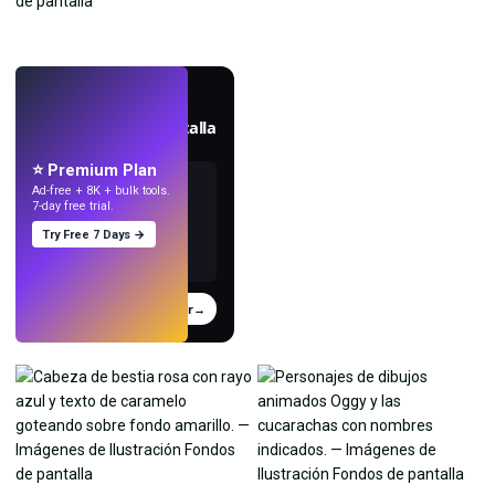
EN VIVO
Crea fondos de pantalla
con IA.
⭐ Premium Plan
Ad-free + 8K + bulk tools.
7-day free trial.
Try Free 7 Days →
Probar
→
›