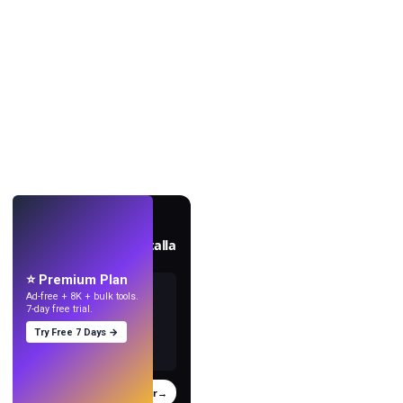
EN VIVO
Crea fondos de pantalla
con IA.
⭐ Premium Plan
Ad-free + 8K + bulk tools.
7-day free trial.
Try Free 7 Days →
Probar
→
›