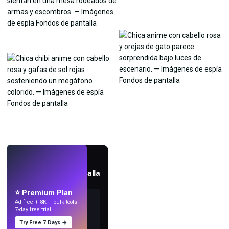
EN VIVO
Crea fondos de pantalla
con IA.
⭐ Premium Plan
Ad-free + 8K + bulk tools.
7-day free trial.
Try Free 7 Days →