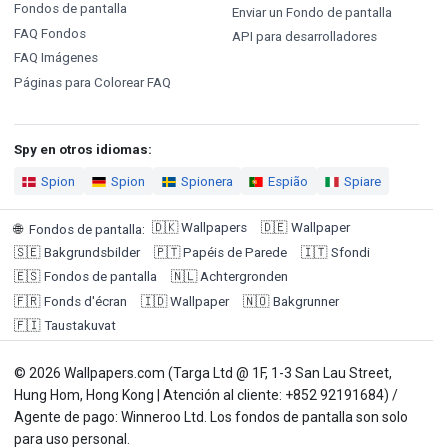
Fondos de pantalla
Enviar un Fondo de pantalla
FAQ Fondos
API para desarrolladores
FAQ Imágenes
Páginas para Colorear FAQ
Spy en otros idiomas:
Spion
Spion
Spionera
Espião
Spiare
🇩🇰
Wallpapers
🇩🇪
Wallpaper
🌐
Fondos de pantalla
:
🇸🇪
Bakgrundsbilder
🇵🇹
Papéis de Parede
🇮🇹
Sfondi
🇪🇸
Fondos de pantalla
🇳🇱
Achtergronden
🇫🇷
Fonds d'écran
🇮🇩
Wallpaper
🇳🇴
Bakgrunner
🇫🇮
Taustakuvat
© 2026 Wallpapers.com (Targa Ltd @ 1F, 1-3 San Lau Street,
Hung Hom, Hong Kong | Atención al cliente: +852 92191684) /
Agente de pago: Winneroo Ltd. Los fondos de pantalla son solo
para uso personal.