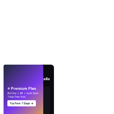
EN VIVO
Crea fondos de pantalla
con IA.
⭐ Premium Plan
Ad-free + 8K + bulk tools.
7-day free trial.
Try Free 7 Days →