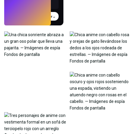
Probar
→
›