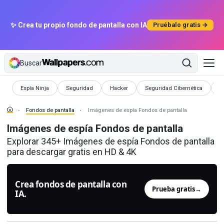
✨ Crea tu propio fondo de pantalla con IA
Pruébalo gratis →
Buscar
Fondos de pantalla
Fondos de pantalla
Fondos de pantalla
Fondos de pantalla
F
Espía Ninja
Seguridad
Hacker
Seguridad Cibernética
C
Fondos de pantalla
Imágenes de espía Fondos de pantalla
Imágenes de espía Fondos de pantalla
Explorar 345+ Imágenes de espía Fondos de pantalla
para descargar gratis en HD & 4K
Crea fondos de pantalla con
Prueba gratis
→
IA.