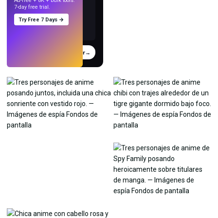
Ad-free + 8K + bulk tools.
7-day free trial.
Try Free 7 Days →
Probar
→
›