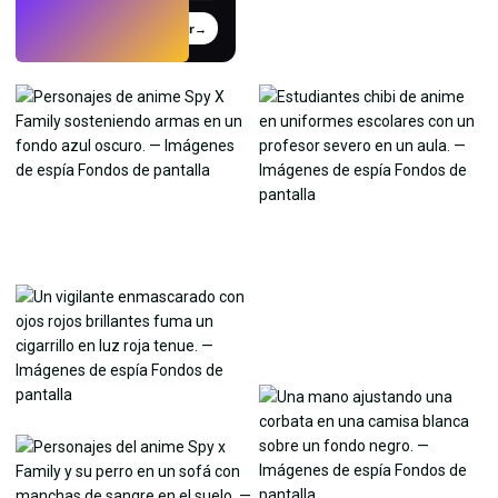
Probar
→
›