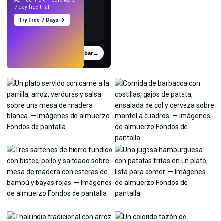
Ad-free + 8K + bulk tools.
7-day free trial.
Try Free 7 Days →
Probar
→
›