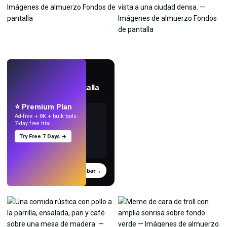
EN VIVO
Crea fondos de pantalla
con IA.
⭐ Premium Plan
Ad-free + 8K + bulk tools.
7-day free trial.
Try Free 7 Days →
Probar
→
›