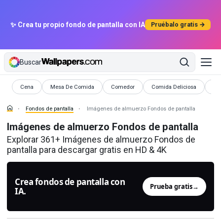
✨ Crea tu propio fondo de pantalla con IA
Pruébalo gratis →
Buscar
Fondos de pantalla
Fondos de pantalla
Fondos de pantalla
Fondos de pantalla
Fon
Cena
Mesa De Comida
Comedor
Comida Deliciosa
De
Fondos de pantalla
Imágenes de almuerzo Fondos de pantalla
Imágenes de almuerzo Fondos de pantalla
Explorar 361+ Imágenes de almuerzo Fondos de
pantalla para descargar gratis en HD & 4K
Crea fondos de pantalla con
Prueba gratis
→
IA.