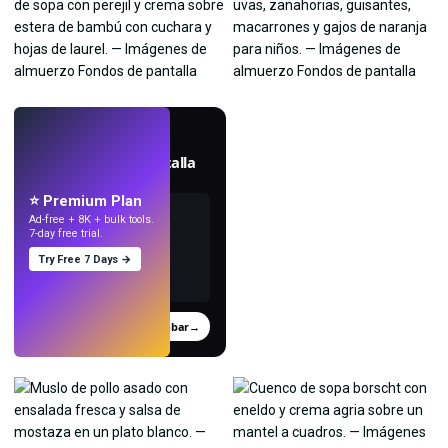
EN VIVO
Crea fondos de pantalla
con IA.
⭐ Premium Plan
Ad-free + 8K + bulk tools.
7-day free trial.
Try Free 7 Days →
Probar
→
›