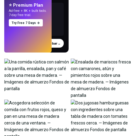
⭐ Premium Plan
Ad-free + 8K + bulk tools.
7-day free trial.
Try Free 7 Days →
Probar
→
›