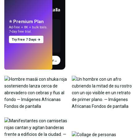
EN VIVO
Crea fondos de pantalla
con IA.
⭐ Premium Plan
Ad-free + 8K + bulk tools.
7-day free trial.
Try Free 7 Days →
Probar
→
›