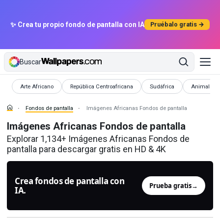
✨ Crea tu propio fondo de pantalla con IA
Pruébalo gratis →
Buscar
Fondos de pantalla
Fondos de pantalla
Fondos de pantalla
Fondos de p
Arte Africano
República Centroafricana
Sudáfrica
Animales A
Fondos de pantalla
Imágenes Africanas Fondos de pantalla
Imágenes Africanas Fondos de pantalla
Explorar 1,134+ Imágenes Africanas Fondos de
pantalla para descargar gratis en HD & 4K
Crea fondos de pantalla con
Prueba gratis
→
IA.