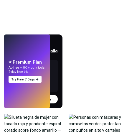
EN VIVO
Crea fondos de pantalla
con IA.
⭐ Premium Plan
Ad-free + 8K + bulk tools.
7-day free trial.
Try Free 7 Days →
Probar
→
›