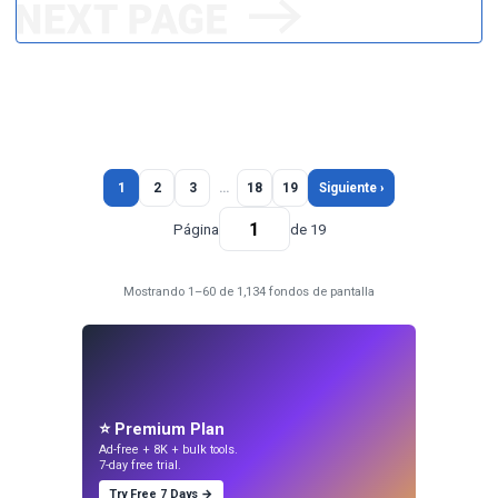
1
2
3
…
18
19
Siguiente ›
Página
de 19
Mostrando 1–60 de 1,134 fondos de pantalla
⭐ Premium Plan
Ad-free + 8K + bulk tools.
7-day free trial.
Try Free 7 Days →