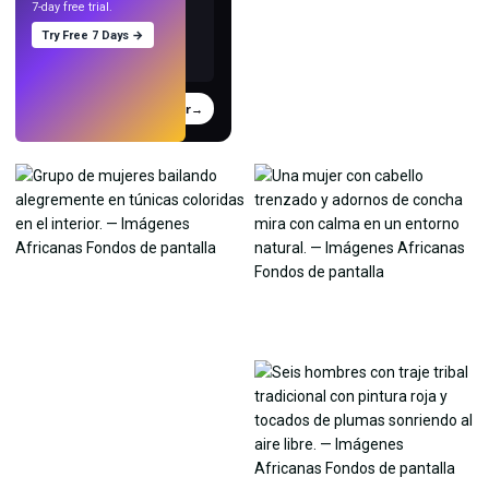
7-day free trial.
Try Free 7 Days →
Probar
→
›