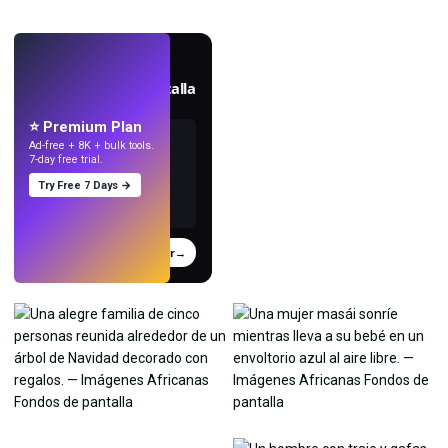
EN VIVO
Crea fondos de pantalla
con IA.
⭐ Premium Plan
Ad-free + 8K + bulk tools.
7-day free trial.
Try Free 7 Days →
Probar
→
›