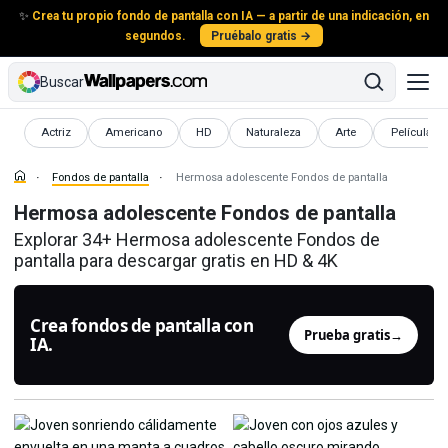
✨
Crea tu propio fondo de pantalla con IA — a partir de una indicación, en
segundos.
Pruébalo gratis →
Buscar
Fondos de pantalla
Fondos de pantalla
Fondos de pantalla
Fondos de pantalla
Fondos de pantalla
Fondos de 
Actriz
Americano
HD
Naturaleza
Arte
Película
Fondos de pantalla
Hermosa adolescente Fondos de pantalla
Hermosa adolescente Fondos de pantalla
Explorar 34+ Hermosa adolescente Fondos de
pantalla para descargar gratis en HD & 4K
Crea fondos de pantalla con
Prueba gratis
→
IA.