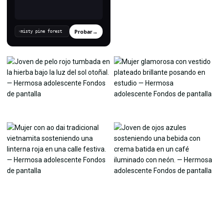
Probar
→
›