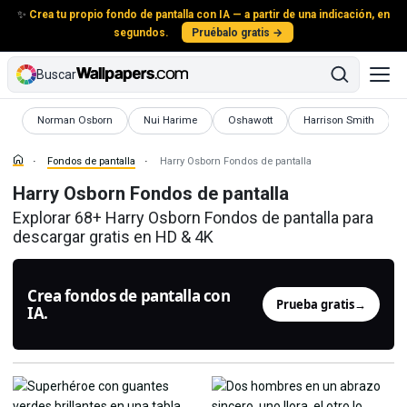
✨
Crea tu propio fondo de pantalla con IA — a partir de una indicación, en
segundos.
Pruébalo gratis →
Buscar
Fondos de pantalla
Fondos de pantalla
Fondos de pantalla
Fondos de pantalla
Norman Osborn
Nui Harime
Oshawott
Harrison Smith
Fondos de pantalla
Harry Osborn Fondos de pantalla
Harry Osborn Fondos de pantalla
Explorar 68+ Harry Osborn Fondos de pantalla para
descargar gratis en HD & 4K
Crea fondos de pantalla con
Prueba gratis
→
IA.