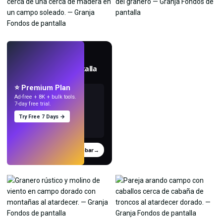
EN VIVO
Crea fondos de pantalla
con IA.
⭐ Premium Plan
Ad-free + 8K + bulk tools.
7-day free trial.
Try Free 7 Days →
Probar
→
›