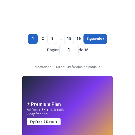
1
2
3
…
15
16
Siguiente ›
Página
de 16
Mostrando 1–60 de 949 fondos de pantalla
⭐ Premium Plan
Ad-free + 8K + bulk tools.
7-day free trial.
Try Free 7 Days →