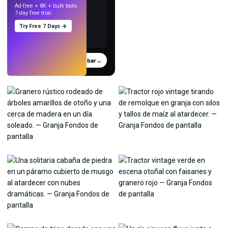
Ad-free + 8K + bulk tools.
7-day free trial.
Try Free 7 Days →
Probar
→
›