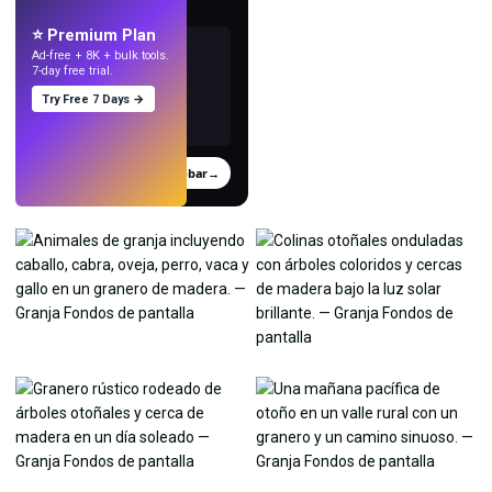
con IA.
⭐ Premium Plan
Ad-free + 8K + bulk tools.
7-day free trial.
Try Free 7 Days →
Probar
→
›