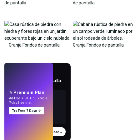
EN VIVO
Crea fondos de pantalla
con IA.
⭐ Premium Plan
Ad-free + 8K + bulk tools.
7-day free trial.
Try Free 7 Days →
Probar
→
›