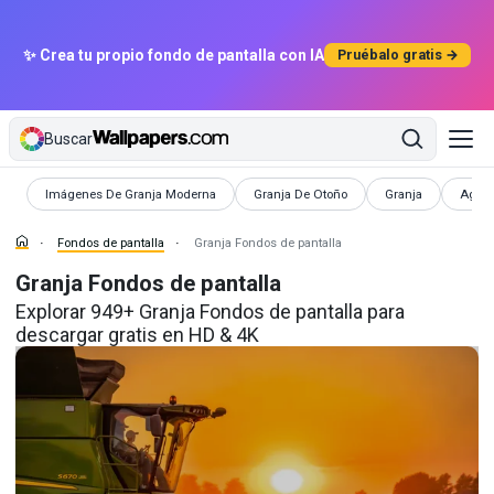
✨ Crea tu propio fondo de pantalla con IA
Pruébalo gratis →
Buscar
Fondos de pantalla
Fondos de pantalla
Fondos de pantalla
Fondo
Imágenes De Granja Moderna
Granja De Otoño
Granja
Agric
Fondos de pantalla
Granja Fondos de pantalla
Granja Fondos de pantalla
Explorar 949+ Granja Fondos de pantalla para
descargar gratis en HD & 4K