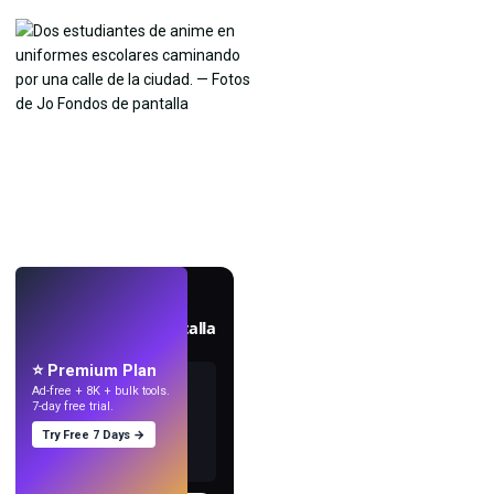
EN VIVO
Crea fondos de pantalla
con IA.
⭐ Premium Plan
Ad-free + 8K + bulk tools.
7-day free trial.
Try Free 7 Days →