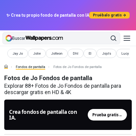
✨ Crea tu propio fondo de pantalla con IA
Pruébalo gratis →
Buscar
Fondos de pantalla
Fondos de pantalla
Fondos de pantalla
Fondos de pantalla
Fondos de pantalla
Fondos de pantalla
Fondos de
Jay Jo
Jolie
Jolteon
Dhl
El
Jojo's
Lucy
Fondos de pantalla
Fotos de Jo Fondos de pantalla
Fotos de Jo Fondos de pantalla
Explorar 88+ Fotos de Jo Fondos de pantalla para
descargar gratis en HD & 4K
Crea fondos de pantalla con
Prueba gratis
→
IA.