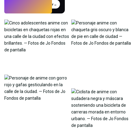
Probar
→
›