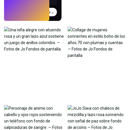
Probar
→
›