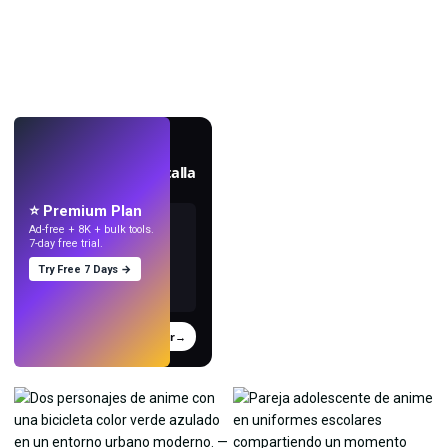
EN VIVO
Crea fondos de pantalla
con IA.
⭐ Premium Plan
Ad-free + 8K + bulk tools.
7-day free trial.
Try Free 7 Days →
Probar
→
›