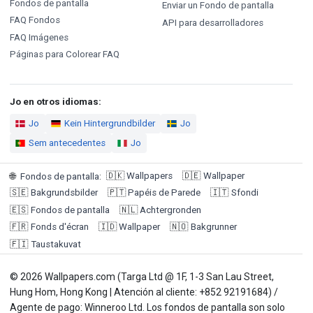
Fondos de pantalla
Enviar un Fondo de pantalla
FAQ Fondos
API para desarrolladores
FAQ Imágenes
Páginas para Colorear FAQ
Jo en otros idiomas:
Jo
Kein Hintergrundbilder
Jo
Sem antecedentes
Jo
🇩🇰
Wallpapers
🇩🇪
Wallpaper
🌐
Fondos de pantalla
:
🇸🇪
Bakgrundsbilder
🇵🇹
Papéis de Parede
🇮🇹
Sfondi
🇪🇸
Fondos de pantalla
🇳🇱
Achtergronden
🇫🇷
Fonds d'écran
🇮🇩
Wallpaper
🇳🇴
Bakgrunner
🇫🇮
Taustakuvat
© 2026 Wallpapers.com (Targa Ltd @ 1F, 1-3 San Lau Street,
Hung Hom, Hong Kong | Atención al cliente: +852 92191684) /
Agente de pago: Winneroo Ltd. Los fondos de pantalla son solo