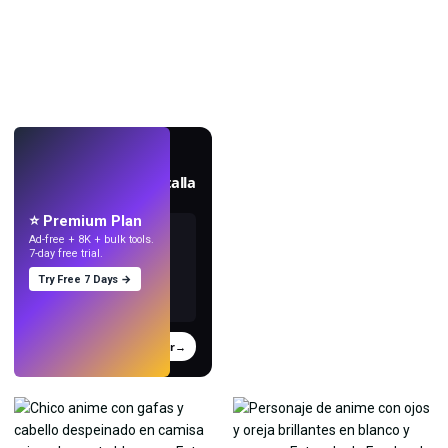
EN VIVO
Crea fondos de pantalla
con IA.
⭐ Premium Plan
Ad-free + 8K + bulk tools.
7-day free trial.
Try Free 7 Days →
Probar
→
›