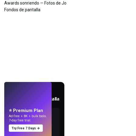
EN VIVO
Crea fondos de pantalla
con IA.
⭐ Premium Plan
Ad-free + 8K + bulk tools.
7-day free trial.
Try Free 7 Days →