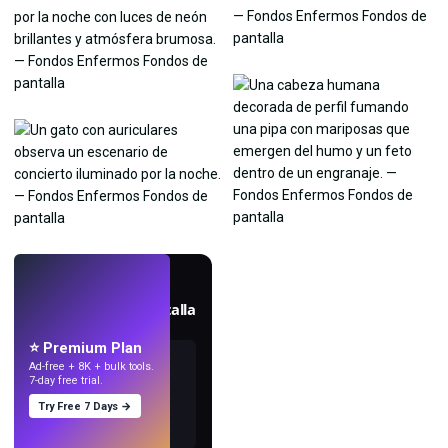
EN VIVO
Crea fondos de pantalla
con IA.
⭐ Premium Plan
Ad-free + 8K + bulk tools.
7-day free trial.
Try Free 7 Days →