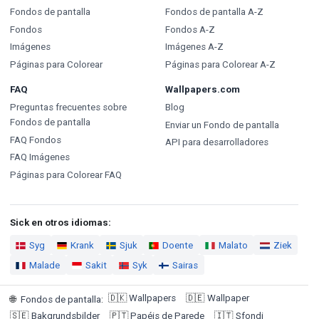
Fondos de pantalla
Fondos de pantalla A-Z
Fondos
Fondos A-Z
Imágenes
Imágenes A-Z
Páginas para Colorear
Páginas para Colorear A-Z
FAQ
Wallpapers.com
Preguntas frecuentes sobre
Blog
Fondos de pantalla
Enviar un Fondo de pantalla
FAQ Fondos
API para desarrolladores
FAQ Imágenes
Páginas para Colorear FAQ
Sick en otros idiomas:
Syg
Krank
Sjuk
Doente
Malato
Ziek
Malade
Sakit
Syk
Sairas
🇩🇰
Wallpapers
🇩🇪
Wallpaper
🌐
Fondos de pantalla
:
🇸🇪
Bakgrundsbilder
🇵🇹
Papéis de Parede
🇮🇹
Sfondi