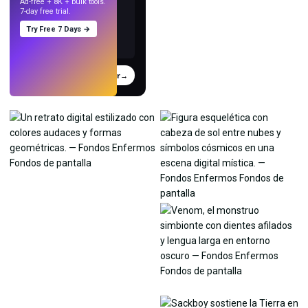
Ad-free + 8K + bulk tools.
7-day free trial.
Try Free 7 Days →
Probar
→
›