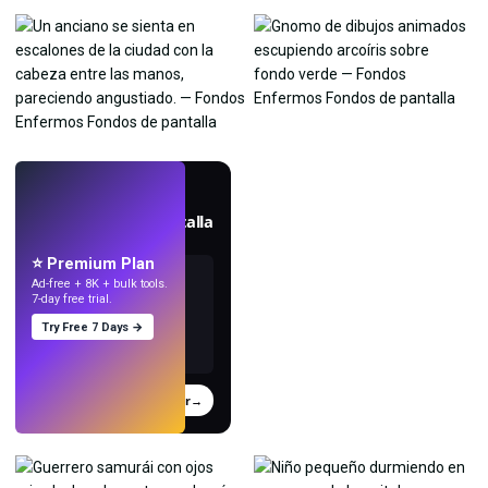
EN VIVO
Crea fondos de pantalla
con IA.
⭐ Premium Plan
Ad-free + 8K + bulk tools.
7-day free trial.
Try Free 7 Days →
Probar
→
›