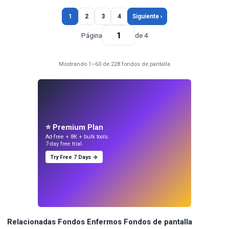
1
2
3
4
Siguiente ›
Página
de 4
Mostrando 1–60 de 228 fondos de pantalla
⭐ Premium Plan
Ad-free + 8K + bulk tools.
7-day free trial.
Try Free 7 Days →
Relacionadas Fondos Enfermos Fondos de pantalla