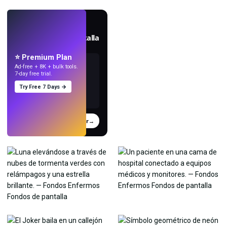
EN VIVO
Crea fondos de pantalla
con IA.
⭐ Premium Plan
Ad-free + 8K + bulk tools.
7-day free trial.
Try Free 7 Days →
Probar
→
›