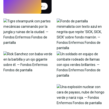
Probar
→
›