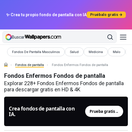
✨ Crea tu propio fondo de pantalla con IA
Pruébalo gratis →
Buscar
Fondos de pantalla
Fondos de pantalla
Fondos de pantalla
Fondos de pa
F
Fondos De Pantalla Masculinos
Salud
Medicina
Malo
Fondos de pantalla
Fondos Enfermos Fondos de pantalla
Fondos Enfermos Fondos de pantalla
Explorar 228+ Fondos Enfermos Fondos de pantalla
para descargar gratis en HD & 4K
Crea fondos de pantalla con
Prueba gratis
→
IA.