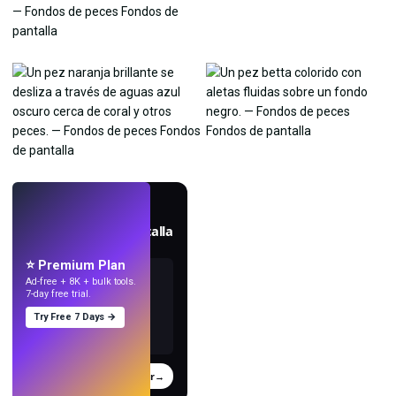
EN VIVO
Crea fondos de pantalla
con IA.
⭐ Premium Plan
Ad-free + 8K + bulk tools.
7-day free trial.
Try Free 7 Days →
Probar
→
›