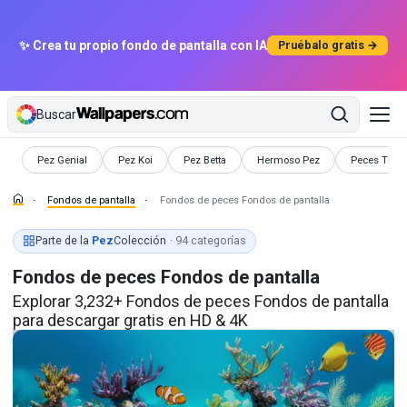
✨ Crea tu propio fondo de pantalla con IA
Pruébalo gratis →
Buscar
Fondos de pantalla
Fondos de pantalla
Fondos de pantalla
Fondos de pantalla
Fondos de p
Pez Genial
Pez Koi
Pez Betta
Hermoso Pez
Peces Tropi
Fondos de pantalla
Fondos de peces Fondos de pantalla
Parte de la
Pez
Colección
· 94 categorías
Fondos de peces Fondos de pantalla
Explorar 3,232+ Fondos de peces Fondos de pantalla
para descargar gratis en HD & 4K