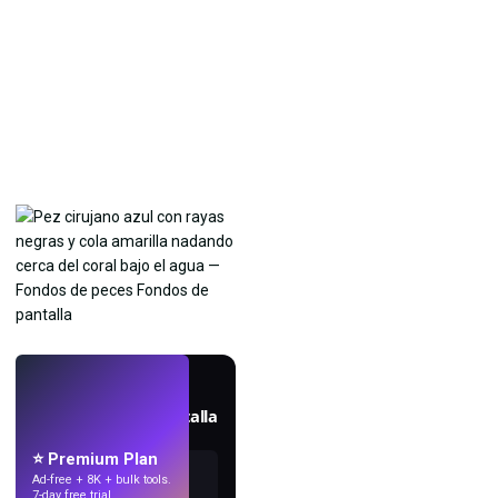
EN VIVO
Crea fondos de pantalla
con IA.
⭐ Premium Plan
Ad-free + 8K + bulk tools.
7-day free trial.