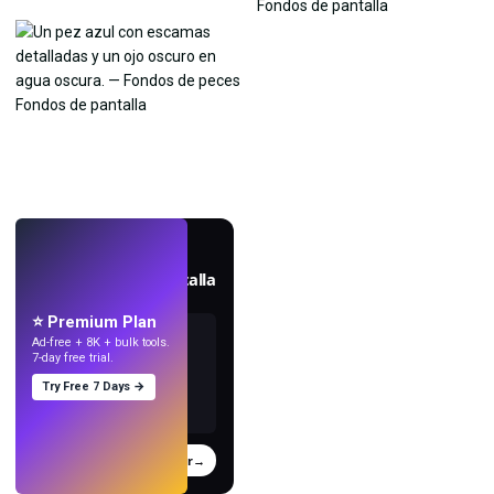
EN VIVO
Crea fondos de pantalla
con IA.
⭐ Premium Plan
Ad-free + 8K + bulk tools.
7-day free trial.
Try Free 7 Days →
Probar
→
›