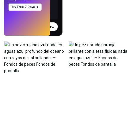
Try Free 7 Days →
Probar
→
›