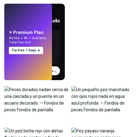
EN VIVO
Crea fondos de pantalla
con IA.
⭐ Premium Plan
Ad-free + 8K + bulk tools.
7-day free trial.
Try Free 7 Days →
Probar
→
›