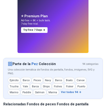
⭐ Premium Plan
Ad-free + 8K + bulk tools.
7-day free trial.
Try Free 7 Days →
Parte de la
Pez
Colección
94 categorías
Una colección temática de fondos de pantalla, fondos, imágenes, SVG y
PNG.
Ejército
Barco
Peces
Navy
Barco
Boats
Canoe
Trucha
Yate
Barca
Ships
Fishes
Fisker
Puerto
Ver todos 94 →
Marino
Paddle
Salmon
Marina
Relacionadas Fondos de peces Fondos de pantalla