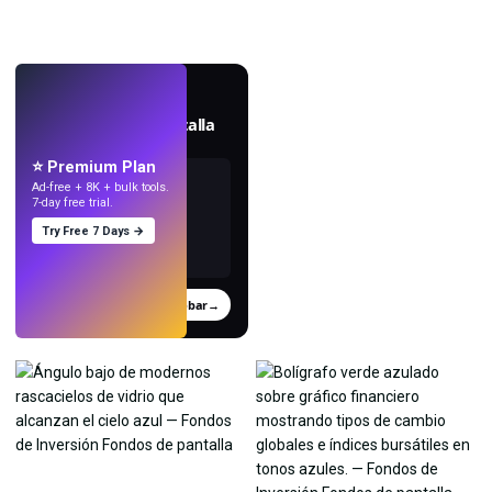
EN VIVO
Crea fondos de pantalla
con IA.
⭐ Premium Plan
Ad-free + 8K + bulk tools.
7-day free trial.
Try Free 7 Days →
Probar
→
›