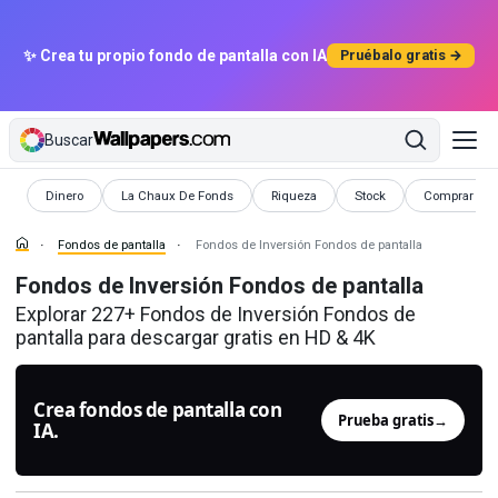
✨ Crea tu propio fondo de pantalla con IA
Pruébalo gratis →
Buscar
Fondos de pantalla
Fondos de pantalla
Fondos de pantalla
Fondos de pantalla
Fondos de pa
Dinero
La Chaux De Fonds
Riqueza
Stock
Comprar
Fondos de pantalla
Fondos de Inversión Fondos de pantalla
Fondos de Inversión Fondos de pantalla
Explorar 227+ Fondos de Inversión Fondos de
pantalla para descargar gratis en HD & 4K
Crea fondos de pantalla con
Prueba gratis
→
IA.