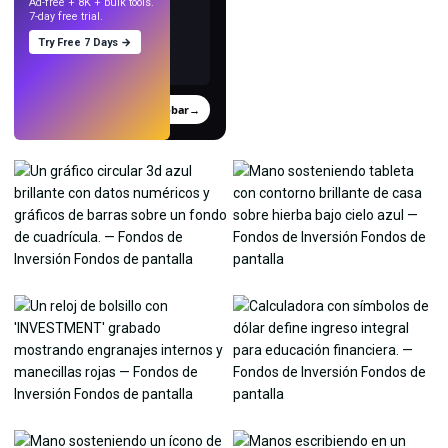
Ad-free + 8K + bulk tools.
7-day free trial.
Try Free 7 Days →
Probar
→
›