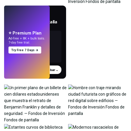
EN VIVO
Crea fondos de pantalla
con IA.
⭐ Premium Plan
Ad-free + 8K + bulk tools.
7-day free trial.
Try Free 7 Days →
Probar
→
›