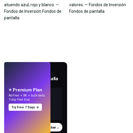
EN VIVO
Crea fondos de pantalla
con IA.
⭐ Premium Plan
Ad-free + 8K + bulk tools.
7-day free trial.
Try Free 7 Days →
Probar
→
›