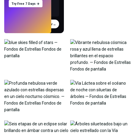
Try Free 7 Days →
Probar
→
›