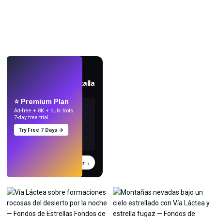
EN VIVO
Crea fondos de pantalla
con IA.
⭐ Premium Plan
Ad-free + 8K + bulk tools.
7-day free trial.
Try Free 7 Days →
Probar
→
›