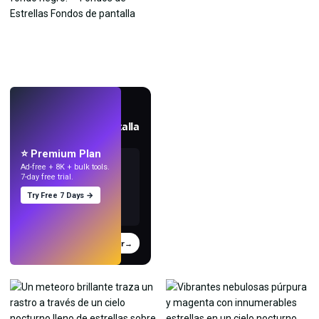
EN VIVO
Crea fondos de pantalla
con IA.
⭐ Premium Plan
Ad-free + 8K + bulk tools.
7-day free trial.
Try Free 7 Days →
Probar
→
›