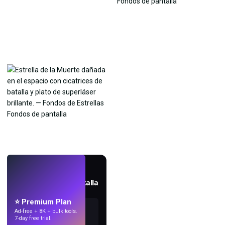
EN VIVO
Crea fondos de pantalla
con IA.
⭐ Premium Plan
Ad-free + 8K + bulk tools.
7-day free trial.