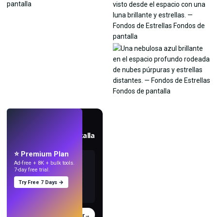
EN VIVO
Crea fondos de pantalla
con IA.
⭐ Premium Plan
Ad-free + 8K + bulk tools.
7-day free trial.
Try Free 7 Days →
Probar
→
›