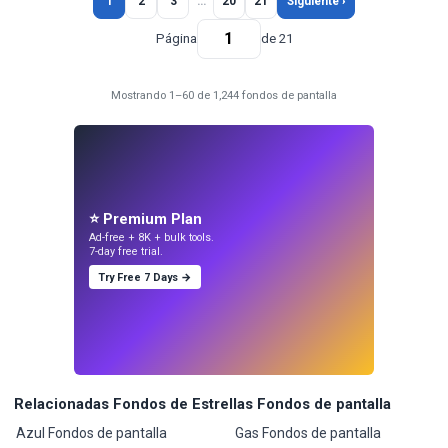
1
2
3
…
20
21
Siguiente ›
Página
de 21
Mostrando 1–60 de 1,244 fondos de pantalla
⭐ Premium Plan
Ad-free + 8K + bulk tools.
7-day free trial.
Try Free 7 Days →
Relacionadas Fondos de Estrellas Fondos de pantalla
Azul Fondos de pantalla
Gas Fondos de pantalla