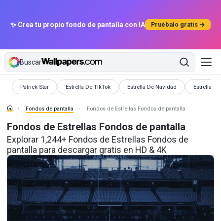
✨ Crea tu propio fondo de pantalla con IA
Pruébalo gratis →
Buscar
Fondos de pantalla
Fondos de pantalla
Fondos de pantalla
Fondos de 
Patrick Star
Estrella De TikTok
Estrella De Navidad
Estrella Est
Fondos de pantalla
Fondos de Estrellas Fondos de pantalla
Fondos de Estrellas Fondos de pantalla
Explorar 1,244+ Fondos de Estrellas Fondos de
pantalla para descargar gratis en HD & 4K