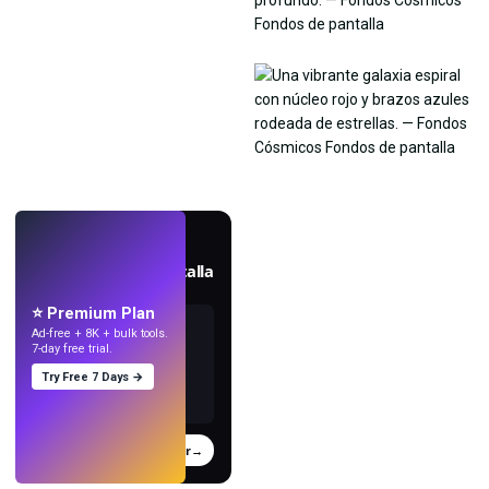
EN VIVO
Crea fondos de pantalla
con IA.
⭐ Premium Plan
Ad-free + 8K + bulk tools.
7-day free trial.
Try Free 7 Days →
Probar
→
›