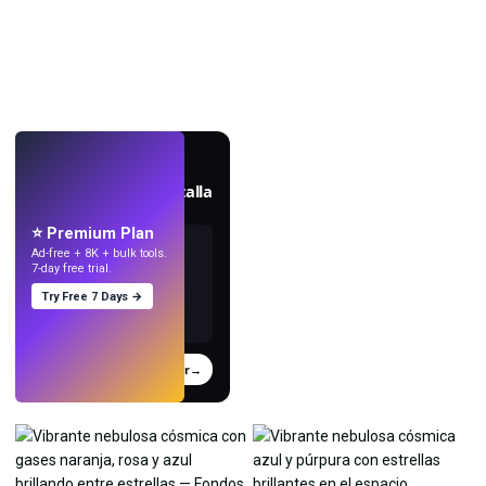
EN VIVO
Crea fondos de pantalla
con IA.
⭐ Premium Plan
Ad-free + 8K + bulk tools.
7-day free trial.
Try Free 7 Days →
Probar
→
›