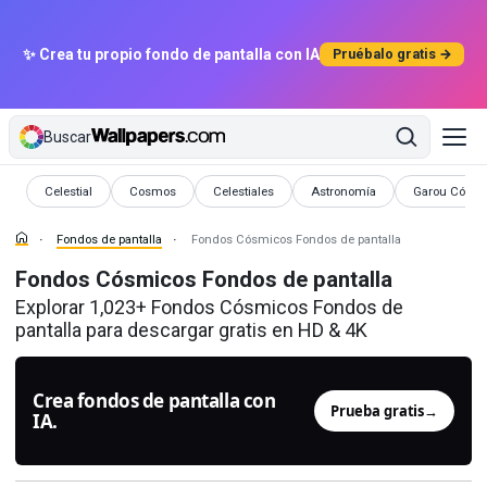
✨ Crea tu propio fondo de pantalla con IA
Pruébalo gratis →
Buscar
Fondos de pantalla
Fondos de pantalla
Fondos de pantalla
Fondos de pantalla
Fondos de pa
Celestial
Cosmos
Celestiales
Astronomía
Garou Cósm
Fondos de pantalla
Fondos Cósmicos Fondos de pantalla
Fondos Cósmicos Fondos de pantalla
Explorar 1,023+ Fondos Cósmicos Fondos de
pantalla para descargar gratis en HD & 4K
Crea fondos de pantalla con
Prueba gratis
→
IA.