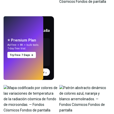
EN VIVO
Crea fondos de pantalla
con IA.
⭐ Premium Plan
Ad-free + 8K + bulk tools.
7-day free trial.
Try Free 7 Days →
Probar
→
›