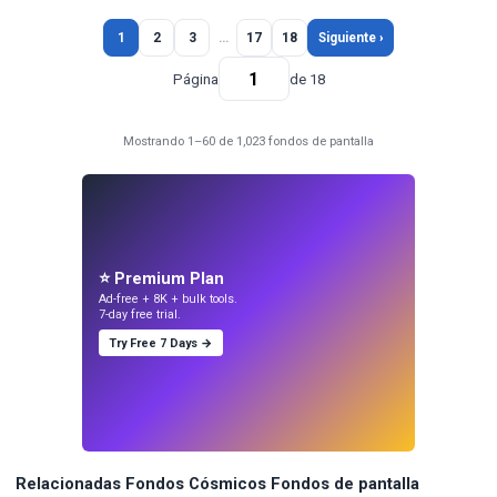
1
2
3
…
17
18
Siguiente ›
Página
de 18
Mostrando 1–60 de 1,023 fondos de pantalla
⭐ Premium Plan
Ad-free + 8K + bulk tools.
7-day free trial.
Try Free 7 Days →
Relacionadas Fondos Cósmicos Fondos de pantalla