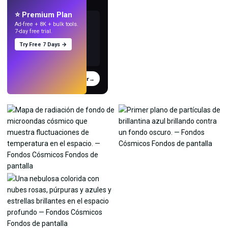
con IA.
⭐ Premium Plan
Ad-free + 8K + bulk tools.
7-day free trial.
Try Free 7 Days →
Probar
→
›