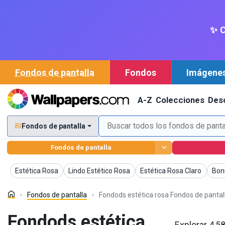
✨ C
Fondos de pantalla
Fondos
Imágene
A-Z
Colecciones
Des
Fondos de pantalla
Fondos de pantalla
Fondos de pantalla
Fondos de pantalla
Fondos de pantalla
Fond
Estética Rosa
Lindo Estético Rosa
Estética Rosa Claro
Bon
Fondos de pantalla
Fondods estética rosa Fondos de pantal
Fondods estética
Explorar 4,5