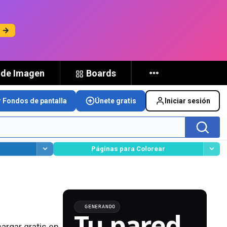
s →
 de Imagen
Boards
r Fondos de pantalla
Únete gratis
Iniciar sesión
Páginas para Colorear
GENERANDO
Tu pared,
argar gratis en