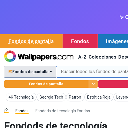
✨ C
Fondos de pantalla
Fondos
Imágene
A-Z
Colecciones
Des
Fondos de pantalla
Fondos de pantalla
Fondos
Fondos
Fondos
Fondos
Fondo
4K Tecnología
Georgia Tech
Patrón
Estética Roja
Leyen
Fondos
Fondods de tecnología Fondos
Fondods de tecnología