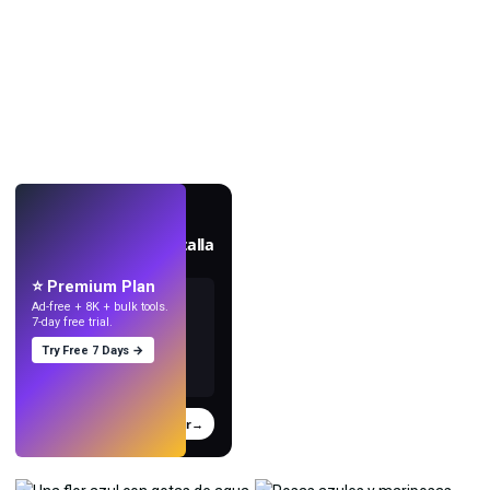
EN VIVO
Crea fondos de pantalla
con IA.
⭐ Premium Plan
Ad-free + 8K + bulk tools.
7-day free trial.
Try Free 7 Days →
Probar
→
›