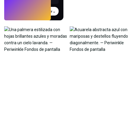
Probar
→
›