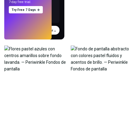
7-day free trial.
Try Free 7 Days →
Probar
→
›