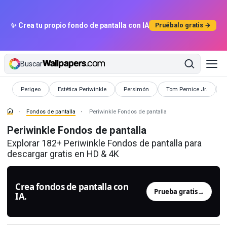
✨ Crea tu propio fondo de pantalla con IA
Pruébalo gratis →
Buscar
Fondos de pantalla
Fondos de pantalla
Fondos de pantalla
Fondos de pantalla
F
Perigeo
Estética Periwinkle
Persimón
Tom Pernice Jr.
Fondos de pantalla
Periwinkle Fondos de pantalla
Periwinkle Fondos de pantalla
Explorar 182+ Periwinkle Fondos de pantalla para
descargar gratis en HD & 4K
Crea fondos de pantalla con
Prueba gratis
→
IA.