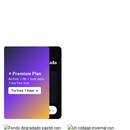
EN VIVO
Crea fondos de pantalla
con IA.
⭐ Premium Plan
Ad-free + 8K + bulk tools.
7-day free trial.
Try Free 7 Days →
Probar
→
›