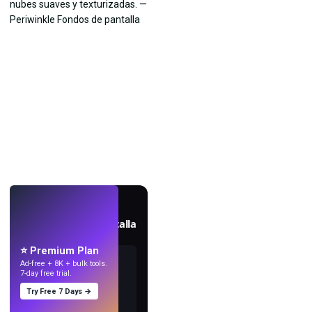
EN VIVO
Crea fondos de pantalla
con IA.
⭐ Premium Plan
Ad-free + 8K + bulk tools.
7-day free trial.
Try Free 7 Days →