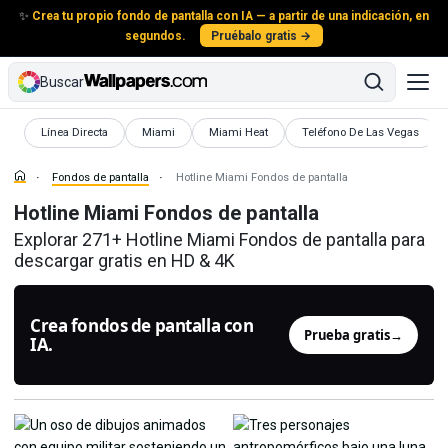
✨
Crea tu propio fondo de pantalla con IA — a partir de una indicación, en
segundos.
Pruébalo gratis →
Buscar
Fondos de pantalla
Fondos de pantalla
Fondos de pantalla
Fondos de pantalla
Línea Directa
Miami
Miami Heat
Teléfono De Las Vegas
Fondos de pantalla
Hotline Miami Fondos de pantalla
Hotline Miami Fondos de pantalla
Explorar 271+ Hotline Miami Fondos de pantalla para
descargar gratis en HD & 4K
Crea fondos de pantalla con
Prueba gratis
→
IA.