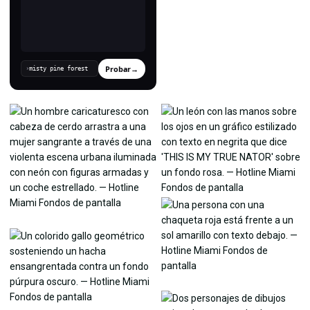
Probar
→
›