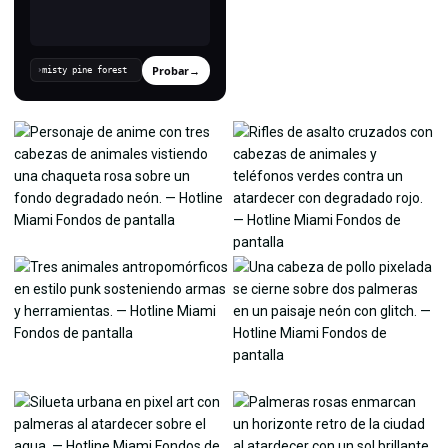
Probar
→
›