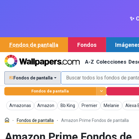
✨ C
Fondos de pantalla
Fondos
Imágene
A-Z
Colecciones
Des
Fondos de pantalla
Fondos de pantalla
Fondos de pantalla
Fondos de pantalla
Fondos de pantalla
Fondos de pantalla
Fondos de pantall
Fondos
Amazonas
Amazon
Bb King
Premier
Melanie
Alexa B
Fondos de pantalla
Amazon Prime Fondos de pantalla
Amazon Prime Fondos de