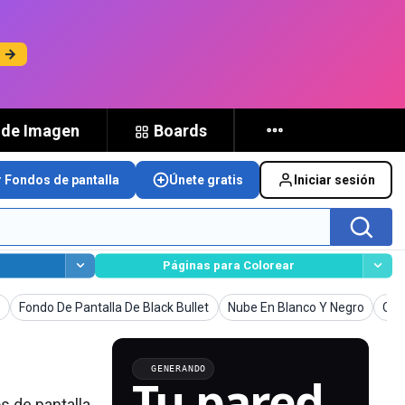
s →
 de Imagen
Boards
r Fondos de pantalla
Únete gratis
Iniciar sesión
Páginas para Colorear
ntalla
Fondos de pantalla
Fondos de pantalla
Fon
o
Fondo De Pantalla De Black Bullet
Nube En Blanco Y Negro
Oro
GENERANDO
Tu pared,
s de pantalla