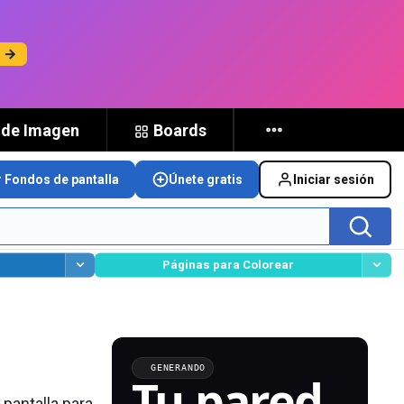
s →
 de Imagen
Boards
r Fondos de pantalla
Únete gratis
Iniciar sesión
Páginas para Colorear
GENERANDO
Tu pared,
pantalla para