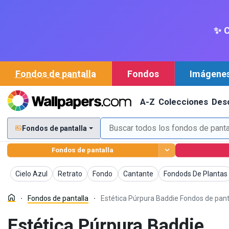
✨ C
Fondos de pantalla
Fondos
Imágene
A-Z
Colecciones
Des
Fondos de pantalla
Fondos de pantalla
Fondos de pantalla
Fondos de pantalla
Fondos de pantalla
Fondos de pantalla
Fondos de pantalla
Cielo Azul
Retrato
Fondo
Cantante
Fondods De Plantas
Fondos de pantalla
Estética Púrpura Baddie Fondos de pant
Estética Púrpura Baddie