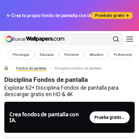
✨ Crea tu propio fondo de pantalla con IA
Pruébalo gratis →
Buscar
Fondos de pantalla
Fondos de pantalla
Fondos de pantalla
Fondos de pantalla
Fondos de panta
Psicología
Educado
Punisher
Atractivo
Profesional
Fondos de pantalla
Disciplina Fondos de pantalla
Disciplina Fondos de pantalla
Explorar 62+ Disciplina Fondos de pantalla para
descargar gratis en HD & 4K
Crea fondos de pantalla con
Prueba gratis
→
IA.