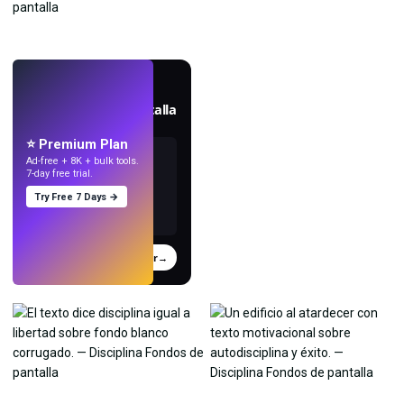
EN VIVO
Crea fondos de pantalla
con IA.
⭐ Premium Plan
Ad-free + 8K + bulk tools.
7-day free trial.
Try Free 7 Days →
Probar
→
›