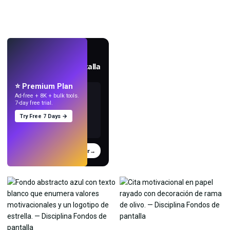
EN VIVO
Crea fondos de pantalla
con IA.
⭐ Premium Plan
Ad-free + 8K + bulk tools.
7-day free trial.
Try Free 7 Days →
Probar
→
›