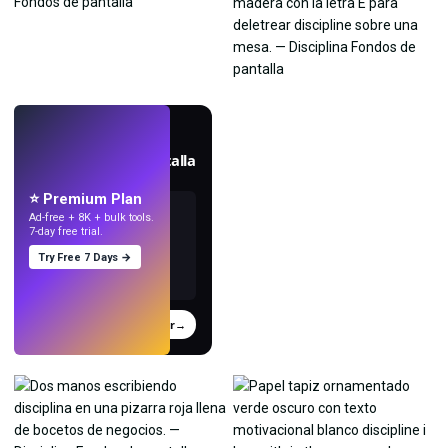
EN VIVO
Crea fondos de pantalla
con IA.
⭐ Premium Plan
Ad-free + 8K + bulk tools.
7-day free trial.
Try Free 7 Days →
Probar
→
›