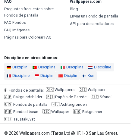
FAQ
Wallpapers.com
Preguntas frecuentes sobre
Blog
Fondos de pantalla
Enviar un Fondo de pantalla
FAQ Fondos
API para desarrolladores
FAQ Imágenes
Páginas para Colorear FAQ
Discipline en otros idiomas:
Disziplin
Disciplina
Disciplina
Discipline
Discipline
Disiplin
Disiplin
Kuri
🇩🇰
Wallpapers
🇩🇪
Wallpaper
🌐
Fondos de pantalla
:
🇸🇪
Bakgrundsbilder
🇵🇹
Papéis de Parede
🇮🇹
Sfondi
🇪🇸
Fondos de pantalla
🇳🇱
Achtergronden
🇫🇷
Fonds d'écran
🇮🇩
Wallpaper
🇳🇴
Bakgrunner
🇫🇮
Taustakuvat
© 2026 Wallpapers.com (Targa Ltd @ 1F, 1-3 San Lau Street,