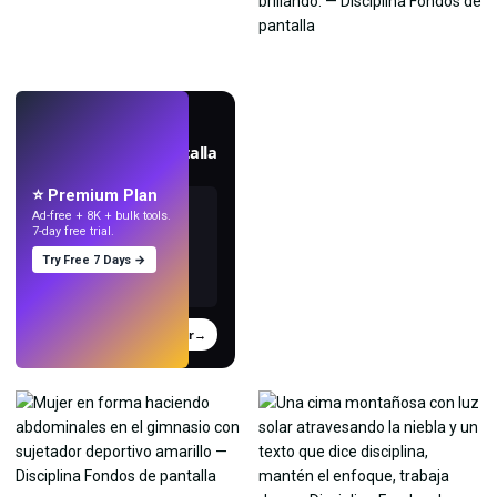
EN VIVO
Crea fondos de pantalla
con IA.
⭐ Premium Plan
Ad-free + 8K + bulk tools.
7-day free trial.
Try Free 7 Days →
Probar
→
›