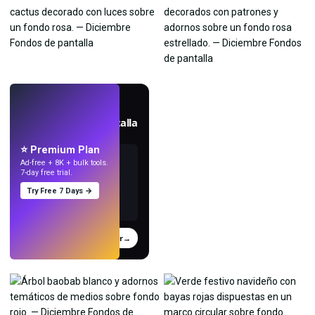
EN VIVO
Crea fondos de pantalla
con IA.
⭐ Premium Plan
Ad-free + 8K + bulk tools.
7-day free trial.
Try Free 7 Days →
Probar
→
›