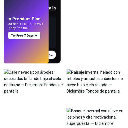
EN VIVO
Crea fondos de pantalla
con IA.
⭐ Premium Plan
Ad-free + 8K + bulk tools.
7-day free trial.
Try Free 7 Days →
Probar
→
›