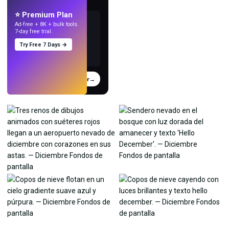
con IA.
⭐ Premium Plan
Ad-free + 8K + bulk tools.
7-day free trial.
Try Free 7 Days →
Probar
→
›