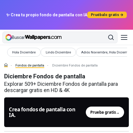
✨ Crea tu propio fondo de pantalla con IA
Pruébalo gratis →
Buscar
Fondos de pantalla
Fondos de pantalla
Fondos de pantalla
Hola Diciembre
Lindo Diciembre
Adiós Noviembre, Hola Diciembre
Fondos de pantalla
Diciembre Fondos de pantalla
Diciembre Fondos de pantalla
Explorar 509+ Diciembre Fondos de pantalla para
descargar gratis en HD & 4K
Crea fondos de pantalla con
Prueba gratis
→
IA.