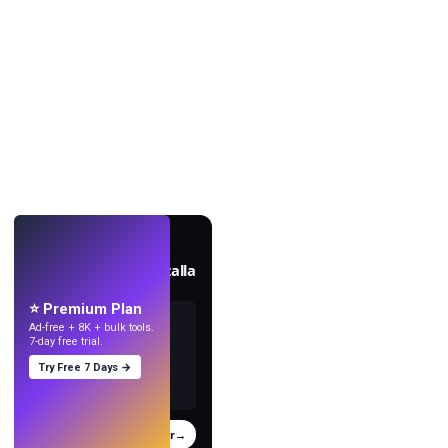
EN VIVO
Crea fondos de pantalla
con IA.
⭐ Premium Plan
Ad-free + 8K + bulk tools.
7-day free trial.
Try Free 7 Days →
Probar
→
›