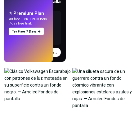
Crea fondos de pantalla
con IA.
⭐ Premium Plan
Ad-free + 8K + bulk tools.
7-day free trial.
Try Free 7 Days →
Probar
→
›