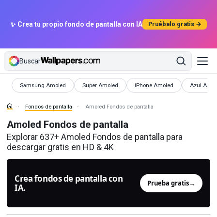
✨ Crea tu propio fondo de pantalla con IA
Pruébalo gratis →
Buscar
Fondos de pantalla
Fondos de pantalla
Fondos de pantalla
Fondos de 
Samsung Amoled
Super Amoled
iPhone Amoled
Azul Amol
Fondos de pantalla
Amoled Fondos de pantalla
Amoled Fondos de pantalla
Explorar 637+ Amoled Fondos de pantalla para
descargar gratis en HD & 4K
Crea fondos de pantalla con
Prueba gratis
→
IA.