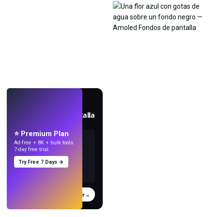
EN VIVO
Crea fondos de pantalla
con IA.
⭐ Premium Plan
Ad-free + 8K + bulk tools.
7-day free trial.
Try Free 7 Days →
Probar
→
›