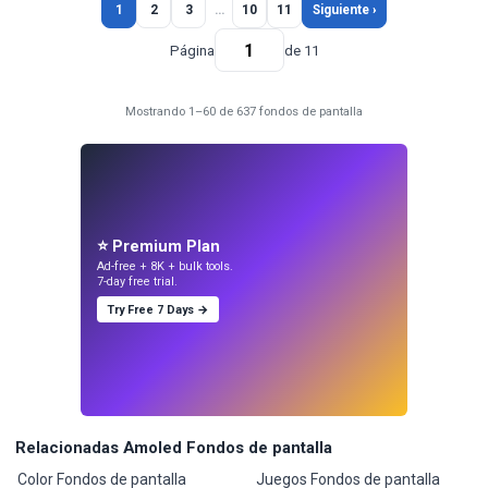
1
2
3
…
10
11
Siguiente ›
Página
de 11
Mostrando 1–60 de 637 fondos de pantalla
⭐ Premium Plan
Ad-free + 8K + bulk tools.
7-day free trial.
Try Free 7 Days →
Relacionadas Amoled Fondos de pantalla
Color Fondos de pantalla
Juegos Fondos de pantalla