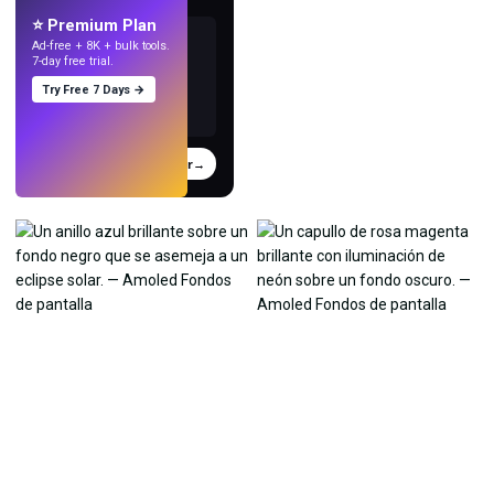
⭐ Premium Plan
Ad-free + 8K + bulk tools.
7-day free trial.
Try Free 7 Days →
Probar
→
›