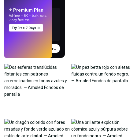
con IA.
⭐ Premium Plan
Ad-free + 8K + bulk tools.
7-day free trial.
Try Free 7 Days →
Probar
→
›