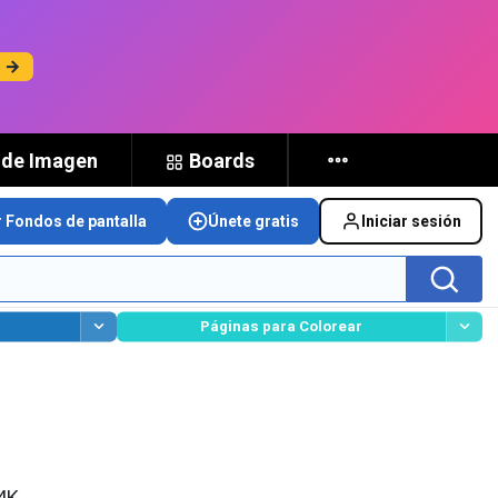
s →
 de Imagen
Boards
r Fondos de pantalla
Únete gratis
Iniciar sesión
Páginas para Colorear
 4K