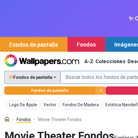
✨ C
Fondos de pantalla
Fondos
Imágene
A-Z
Colecciones
Des
Fondos de pantalla
Fondos de pantalla
Fondos
Fondos
Fondos
Fondos
Logo De Apple
Vector
Fondos De Madera
Estética Navide
Fondos
Movie Theater Fondos
Movie Theater Fondos
Explorar 