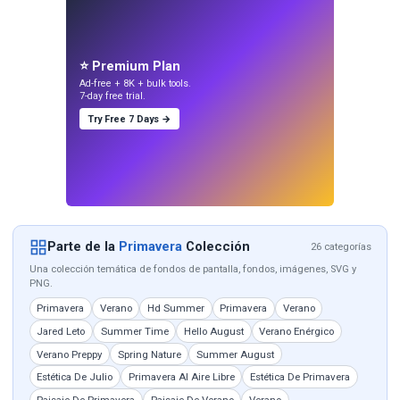
⭐ Premium Plan
Ad-free + 8K + bulk tools.
7-day free trial.
Try Free 7 Days →
Parte de la
Primavera
Colección
26 categorías
Una colección temática de fondos de pantalla, fondos, imágenes, SVG y
PNG.
Primavera
Verano
Hd Summer
Primavera
Verano
Jared Leto
Summer Time
Hello August
Verano Enérgico
Verano Preppy
Spring Nature
Summer August
Estética De Julio
Primavera Al Aire Libre
Estética De Primavera
Paisaje De Primavera
Paisaje De Verano
Verano