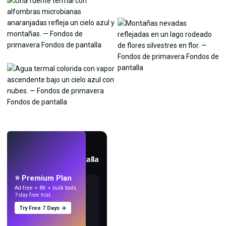
EN VIVO
Crea fondos de pantalla
con IA.
⭐ Premium Plan
Ad-free + 8K + bulk tools.
7-day free trial.
Try Free 7 Days →