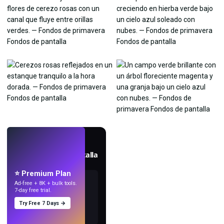
EN VIVO
Crea fondos de pantalla
con IA.
⭐ Premium Plan
Ad-free + 8K + bulk tools.
7-day free trial.
Try Free 7 Days →