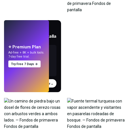
EN VIVO
Crea fondos de pantalla
con IA.
⭐ Premium Plan
Ad-free + 8K + bulk tools.
7-day free trial.
Try Free 7 Days →
Probar
→
›