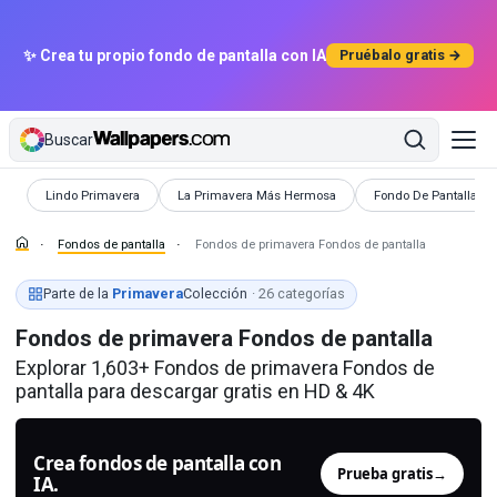
✨ Crea tu propio fondo de pantalla con IA
Pruébalo gratis →
Buscar
Fondos de pantalla
Fondos de pantalla
Fondos de pantalla
Lindo Primavera
La Primavera Más Hermosa
Fondo De Pantalla D
Fondos de pantalla
Fondos de primavera Fondos de pantalla
Parte de la
Primavera
Colección
· 26 categorías
Fondos de primavera Fondos de pantalla
Explorar 1,603+ Fondos de primavera Fondos de
pantalla para descargar gratis en HD & 4K
Crea fondos de pantalla con
Prueba gratis
→
IA.