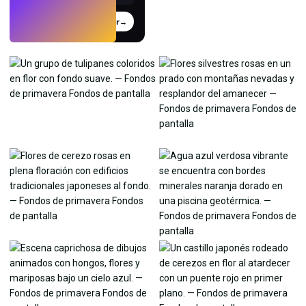
Probar
→
›