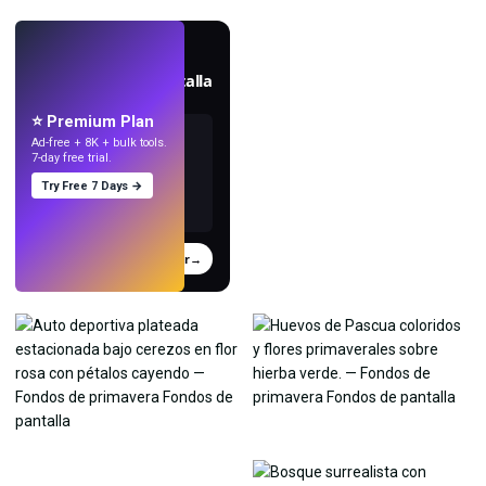
EN VIVO
Crea fondos de pantalla
con IA.
⭐ Premium Plan
Ad-free + 8K + bulk tools.
7-day free trial.
Try Free 7 Days →
Probar
→
›