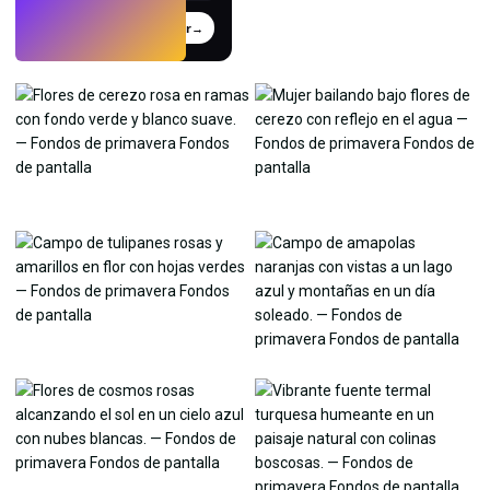
Probar
→
›