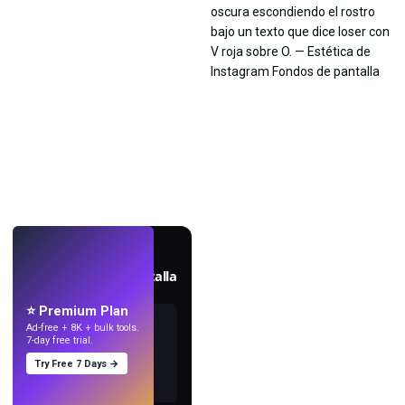
EN VIVO
Crea fondos de pantalla
con IA.
⭐ Premium Plan
Ad-free + 8K + bulk tools.
7-day free trial.
Try Free 7 Days →