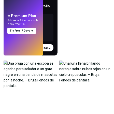
Crea fondos de pantalla
con IA.
⭐ Premium Plan
Ad-free + 8K + bulk tools.
7-day free trial.
Try Free 7 Days →
Probar
→
›