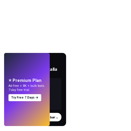
EN VIVO
Crea fondos de pantalla
con IA.
⭐ Premium Plan
Ad-free + 8K + bulk tools.
7-day free trial.
Try Free 7 Days →
Probar
→
›