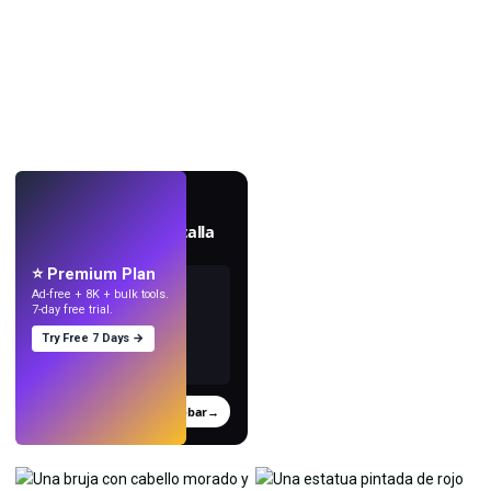
EN VIVO
Crea fondos de pantalla
con IA.
⭐ Premium Plan
Ad-free + 8K + bulk tools.
7-day free trial.
Try Free 7 Days →
Probar
→
›