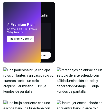
EN VIVO
Crea fondos de pantalla
con IA.
⭐ Premium Plan
Ad-free + 8K + bulk tools.
7-day free trial.
Try Free 7 Days →
Probar
→
›