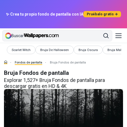
✨ Crea tu propio fondo de pantalla con IA
Pruébalo gratis →
Buscar
Fondos de pantalla
Fondos de pantalla
Fondos de pantalla
Fondos de pa
Scarlet Witch
Bruja De Halloween
Bruja Oscura
Bruja Malvad
Fondos de pantalla
Bruja Fondos de pantalla
Bruja Fondos de pantalla
Explorar 1,527+ Bruja Fondos de pantalla para
descargar gratis en HD & 4K