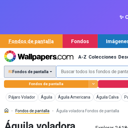
✨ C
Fondos de pantalla
Fondos
Imágene
A-Z
Colecciones
Des
Fondos de pantalla
Fondos de pantalla
Fondos de pantalla
Fondos de pantalla
Fondos de pantalla
Fondos de pantal
Fo
Pájaro Volador
Águila
Águila Americana
Águila Calva
P
Fondos de pantalla
Águila voladora Fondos de pantalla
Águila voladora
Explorar 2,618