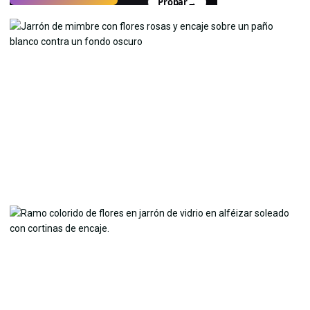
Probar
→
›