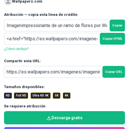
Wallpapers.com
Atribución — copia esta línea de crédito:
Copiar
Copiar HTML
¿Cómo atribuir?
Compartir esta URL:
Copiar URL
Tamaños disponibles:
HD
Full HD
Ultra HD 4K
5K
8K
Se requiere atribución
Descarga gratis