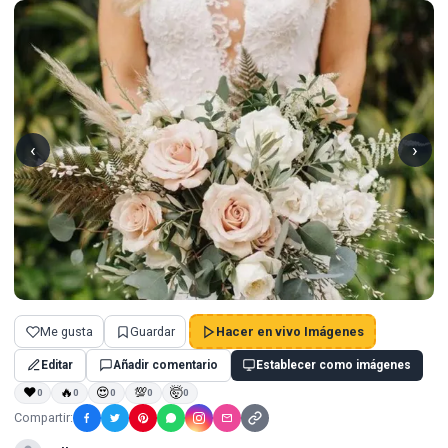
‹
›
Me gusta
Guardar
Hacer en vivo Imágenes
Editar
Añadir comentario
Establecer como imágenes
❤
🔥
😍
💯
🤯
0
0
0
0
0
Compartir: