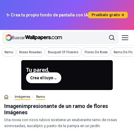
✨ Crea tu propio fondo de pantalla con IA
Pruébalo gratis →
Buscar
Imágenes
Imágenes
Imágenes
Imágenes
Imágenes
Ramo
Rosas Rosadas
Bouquet Of Flowers
Flores De Boda
Ramo De Flo
Tu pared,
generada.
Crea el tuyo
→
Imágenes
Ramo
Imagenimpresionante de un ramo de flores
Imágenes
Una novia con rizos rubios sostiene un exuberante ramo de rosas
sonrosadas, eucalipto y pasto de la pampa en un jardín.