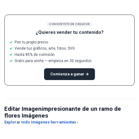
CONVIÉRTETE EN CREADOR
¿Quieres vender tu contenido?
Pon tu propio precio
Vende tus gráficos, arte, fotos, SVG
Hasta 85% de comisión
Gratis para unirte — empieza en 30 segundos
Comienza a ganar →
Editar Imagenimpresionante de un ramo de
flores Imágenes
Redimensionador de
Explorar todo Imágenes herramientas ›
Ponme en la Escena
imágenes
Ma