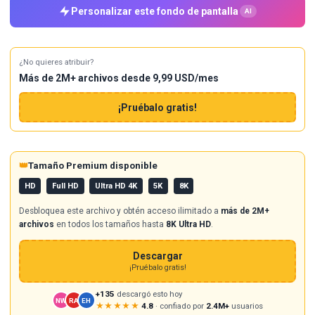
Personalizar este fondo de pantalla
AI
¿No quieres atribuir?
Más de 2M+ archivos desde 9,99 USD/mes
¡Pruébalo gratis!
👑
Tamaño Premium disponible
HD
Full HD
Ultra HD 4K
5K
8K
Desbloquea este archivo y obtén acceso ilimitado a
más de 2M+
archivos
en todos los tamaños hasta
8K Ultra HD
.
Descargar
¡Pruébalo gratis!
+135
descargó esto hoy
NW
RA
EH
★★★★★
4.8
· confiado por
2.4M+
usuarios