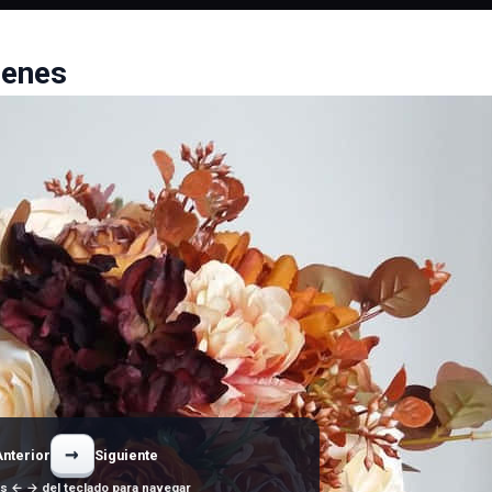
genes
→
Anterior
Siguiente
as ← → del teclado para navegar