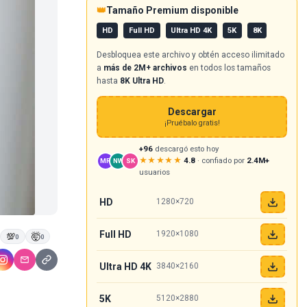
👑
Tamaño Premium disponible
HD
Full HD
Ultra HD 4K
5K
8K
Desbloquea este archivo y obtén acceso ilimitado
a
más de 2M+ archivos
en todos los tamaños
hasta
8K Ultra HD
.
Descargar
¡Pruébalo gratis!
+96
descargó esto hoy
★★★★★
4.8
· confiado por
2.4M+
MR
NW
SK
usuarios
HD
1280×720
Full HD
1920×1080
💯
🤯
0
0
Ultra HD 4K
3840×2160
5K
5120×2880