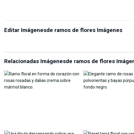
Redimensionador de
Editar Imágenesde ramos de flores Imágenes
Ponme en la Escena
imágenes
Ma
Relacionadas Imágenesde ramos de flores Imáge