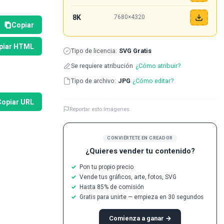
8K
7680×4320
Copiar
piar HTML
Tipo de licencia:
SVG Gratis
Se requiere atribución
¿Cómo atribuir?
Tipo de archivo:
JPG
¿Cómo editar?
Copiar URL
Reportar esto Imágenes
CONVIÉRTETE EN CREADOR
¿Quieres vender tu contenido?
Pon tu propio precio
Vende tus gráficos, arte, fotos, SVG
Hasta 85% de comisión
Gratis para unirte — empieza en 30 segundos
Comienza a ganar →