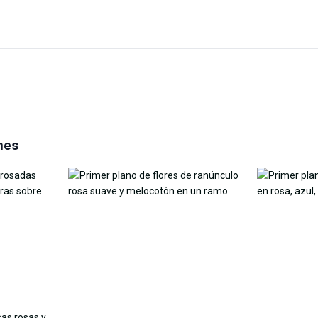
Reemplazo de cielo en
Selector d
gic Eraser
línea
imagen
nes