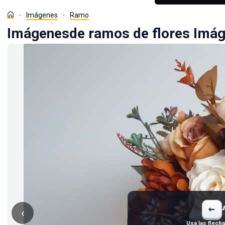
Imágenes
Ramo
Imágenesde ramos de flores Imá
←
‹
Usa las flech