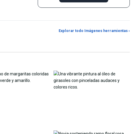
e color desde
Personaliza el fondo de
Ampliador de imá
Explorar todo Imágenes herramientas ›
pantalla con IA
con IA