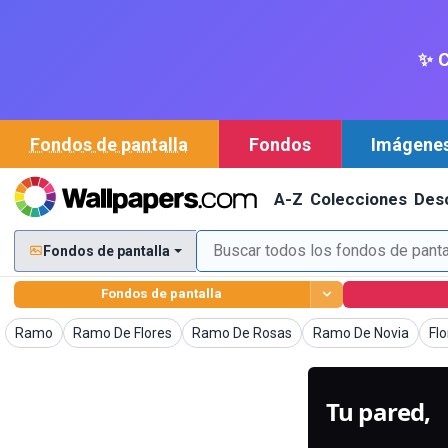
✨ C
Fondos de pantalla
Fondos
Imágene
A-Z
Colecciones
Des
Fondos de pantalla
Fondos de pantalla
Imágenes
Imágenes
Imágenes
Imágenes
Im
Ramo
Ramo De Flores
Ramo De Rosas
Ramo De Novia
Fl
Tu pared,
g