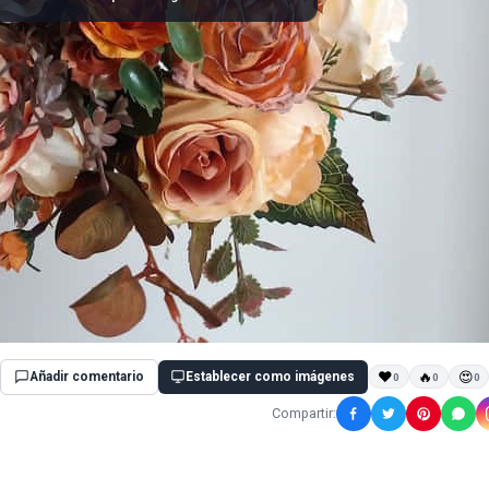
Añadir comentario
Establecer como imágenes
❤
🔥
😍
0
0
0
Compartir: