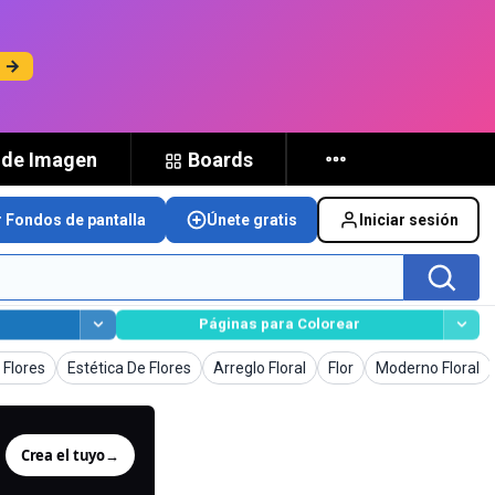
s →
 de Imagen
Boards
r Fondos de pantalla
Únete gratis
Iniciar sesión
Páginas para Colorear
Imágenes
Imágenes
Imágenes
Imágenes
 Flores
Estética De Flores
Arreglo Floral
Flor
Moderno Floral
Crea el tuyo
→