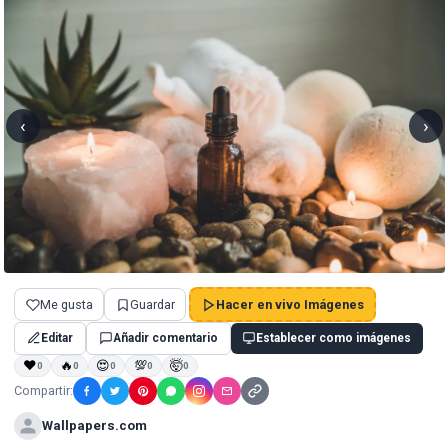
‹
›
Me gusta
Guardar
Hacer en vivo Imágenes
Editar
Añadir comentario
Establecer como imágenes
❤
🔥
😍
💯
🤯
0
0
0
0
0
Compartir:
Wallpapers.com