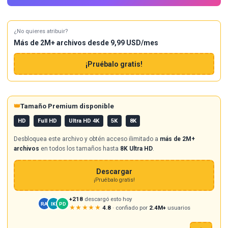
¿No quieres atribuir?
Más de 2M+ archivos desde 9,99 USD/mes
¡Pruébalo gratis!
👑
Tamaño Premium disponible
HD
Full HD
Ultra HD 4K
5K
8K
Desbloquea este archivo y obtén acceso ilimitado a
más de 2M+
archivos
en todos los tamaños hasta
8K Ultra HD
.
Descargar
¡Pruébalo gratis!
+218
descargó esto hoy
RA
IK
PD
★★★★★
4.8
· confiado por
2.4M+
usuarios