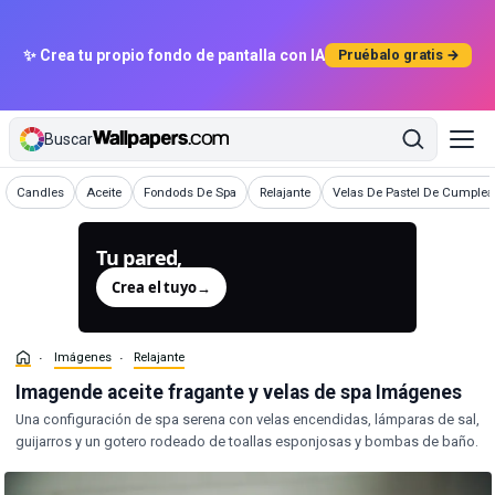
✨ Crea tu propio fondo de pantalla con IA
Pruébalo gratis →
Buscar
Imágenes
Imágenes
Imágenes
Imágenes
Imágenes
Candles
Aceite
Fondods De Spa
Relajante
Velas De Pastel De Cumple
Tu pared,
generada.
Crea el tuyo
→
Imágenes
Relajante
Imagende aceite fragante y velas de spa Imágenes
Una configuración de spa serena con velas encendidas, lámparas de sal,
guijarros y un gotero rodeado de toallas esponjosas y bombas de baño.