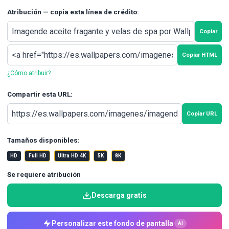
Atribución — copia esta línea de crédito:
Copiar
Copiar HTML
¿Cómo atribuir?
Compartir esta URL:
Copiar URL
Tamaños disponibles:
HD
Full HD
Ultra HD 4K
5K
8K
Se requiere atribución
Descarga gratis
Personalizar este fondo de pantalla
AI