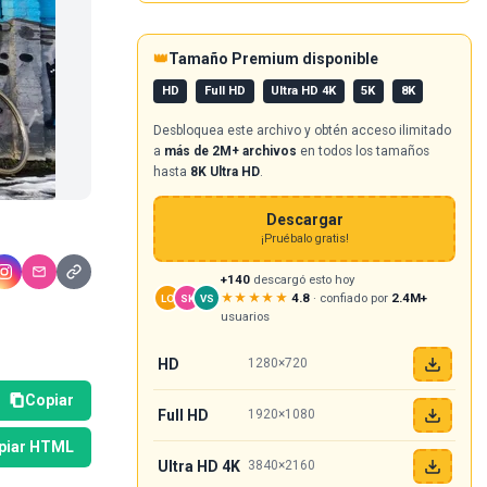
👑
Tamaño Premium disponible
HD
Full HD
Ultra HD 4K
5K
8K
Desbloquea este archivo y obtén acceso ilimitado
a
más de 2M+ archivos
en todos los tamaños
hasta
8K Ultra HD
.
Descargar
¡Pruébalo gratis!
+140
descargó esto hoy
★★★★★
4.8
· confiado por
2.4M+
LO
SK
VS
usuarios
HD
1280×720
Copiar
Full HD
1920×1080
piar HTML
Ultra HD 4K
3840×2160