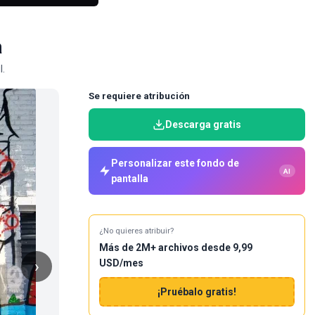
a
l.
Se requiere atribución
Descarga gratis
Personalizar este fondo de
AI
pantalla
¿No quieres atribuir?
Más de 2M+ archivos desde 9,99
USD/mes
›
¡Pruébalo gratis!