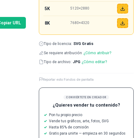
5K
5120×2880
Copiar URL
8K
7680×4320
Tipo de licencia:
SVG Gratis
Se requiere atribución
¿Cómo atribuir?
Tipo de archivo:
JPG
¿Cómo editar?
Reportar esto Fondos de pantalla
CONVIÉRTETE EN CREADOR
¿Quieres vender tu contenido?
Pon tu propio precio
Vende tus gráficos, arte, fotos, SVG
Hasta 85% de comisión
Gratis para unirte — empieza en 30 segundos