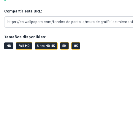
Compartir esta URL:
Tamaños disponibles:
HD
Full HD
Ultra HD 4K
5K
8K