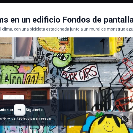
ms en un edificio Fondos de pantall
 el clima, con una bicicleta estacionada junto a un mural de monstruo azu
→
Anterior
Siguiente
as ← → del teclado para navegar