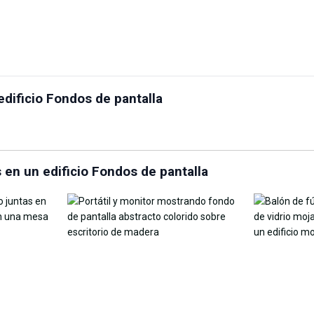
emplazo de cielo en
Personaliza el fondo de
edificio Fondos de pantalla
ea
pantalla con IA
AI Wallpap
 en un edificio Fondos de pantalla