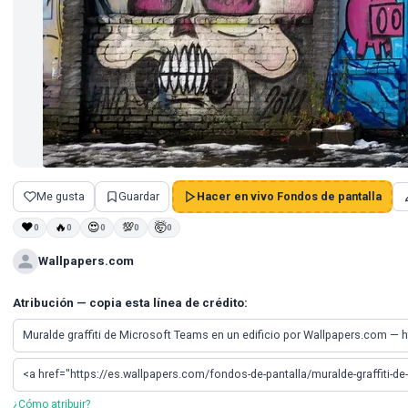
Me gusta
Guardar
Hacer en vivo Fondos de pantalla
❤
🔥
😍
💯
🤯
0
0
0
0
0
Wallpapers.com
Atribución — copia esta línea de crédito:
¿Cómo atribuir?