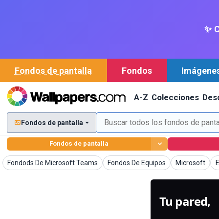
✨ C
Fondos de pantalla
Fondos
Imágene
A-Z
Colecciones
Des
Fondos de pantalla
Fondos de pantalla
Fondos de pantalla
Fondos de pantalla
Fondos de pan
F
Fondods De Microsoft Teams
Fondos De Equipos
Microsoft
E
Tu pared,
g