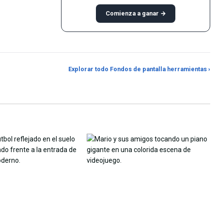
Comienza a ganar →
Creador de fondos de
Recortador de rel
Explorar todo Fondos de pantalla herramientas ›
er Generator
pantalla a partir de fotos
aspecto