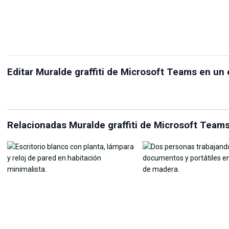
Creador de fondos de
Re
Editar Muralde graffiti de Microsoft Teams en un 
Compresor JPG
pantalla en vivo
lín
Relacionadas Muralde graffiti de Microsoft Teams