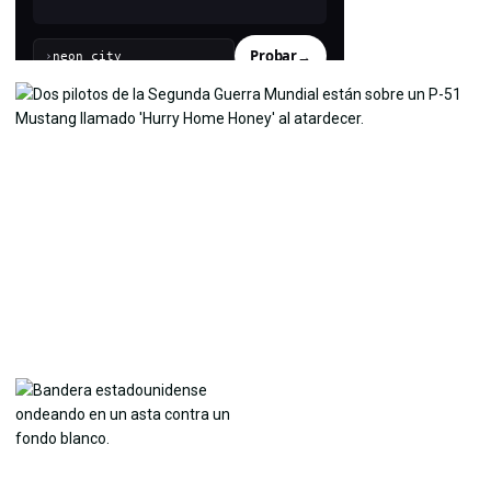
Probar
→
›