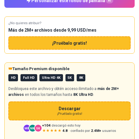
Personalizar este fondo de pantalla
AI
¿No quieres atribuir?
Más de 2M+ archivos desde 9,99 USD/mes
¡Pruébalo gratis!
👑
Tamaño Premium disponible
HD
Full HD
Ultra HD 4K
5K
8K
Desbloquea este archivo y obtén acceso ilimitado a
más de 2M+
archivos
en todos los tamaños hasta
8K Ultra HD
.
Descargar
¡Pruébalo gratis!
+104
descargó esto hoy
MR
NW
SK
★★★★★
4.8
· confiado por
2.4M+
usuarios