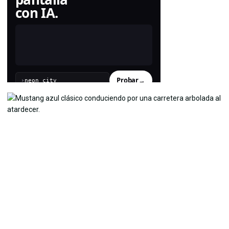
con IA.
Probar
→
›