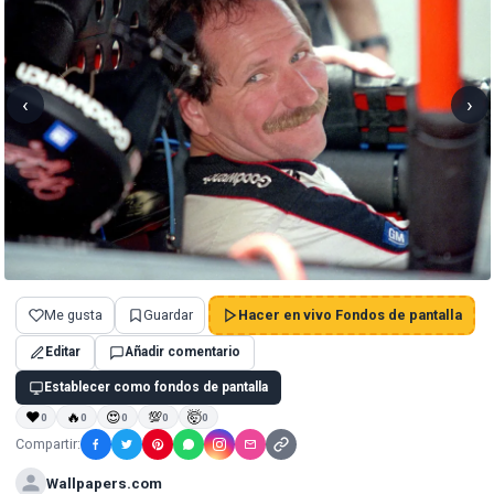
‹
›
Me gusta
Guardar
Hacer en vivo Fondos de pantalla
Editar
Añadir comentario
Establecer como fondos de pantalla
❤
🔥
😍
💯
🤯
0
0
0
0
0
Compartir:
Wallpapers.com