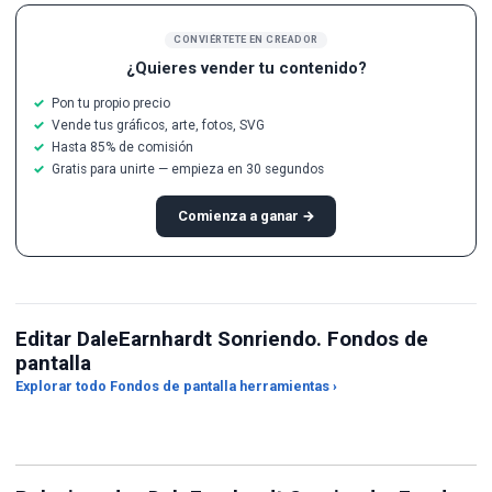
CONVIÉRTETE EN CREADOR
¿Quieres vender tu contenido?
Pon tu propio precio
Vende tus gráficos, arte, fotos, SVG
Hasta 85% de comisión
Gratis para unirte — empieza en 30 segundos
Comienza a ganar →
Editar DaleEarnhardt Sonriendo. Fondos de
pantalla
Recortador de relación de
Explorar todo Fondos de pantalla herramientas ›
aspecto
Conversor de JPG a PNG
Mej