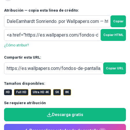
Atribución — copia esta línea de crédito:
Copiar
Copiar HTML
¿Cómo atribuir?
Compartir esta URL:
Copiar URL
Tamaños disponibles:
HD
Full HD
Ultra HD 4K
5K
8K
Se requiere atribución
Descarga gratis