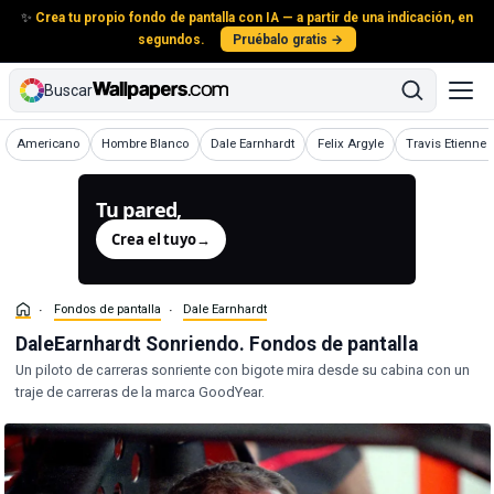
✨
Crea tu propio fondo de pantalla con IA — a partir de una indicación, en
segundos.
Pruébalo gratis →
Buscar
Fondos de pantalla
Fondos de pantalla
Fondos de pantalla
Fondos de pantalla
Fondos de panta
Americano
Hombre Blanco
Dale Earnhardt
Felix Argyle
Travis Etienne 
Tu pared,
generada.
Crea el tuyo
→
Fondos de pantalla
Dale Earnhardt
DaleEarnhardt Sonriendo. Fondos de pantalla
Un piloto de carreras sonriente con bigote mira desde su cabina con un
traje de carreras de la marca GoodYear.